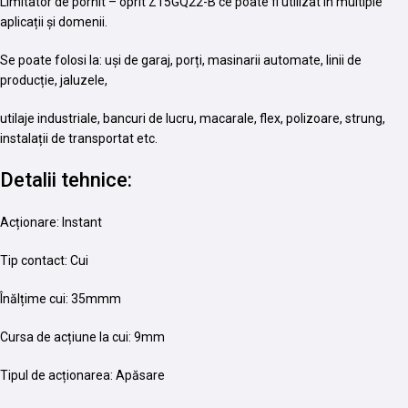
Limitator de pornit – oprit Z15GQ22-B ce poate fi utilizat în multiple
aplicații și domenii.
Se poate folosi la: uși de garaj, porți, masinarii automate, linii de
producție, jaluzele,
utilaje industriale, bancuri de lucru, macarale, flex, polizoare, strung,
instalații de transportat etc.
Detalii tehnice:
Acționare: Instant
Tip contact: Cui
Înălțime cui: 35mmm
Cursa de acțiune la cui: 9mm
Tipul de acționarea: Apăsare