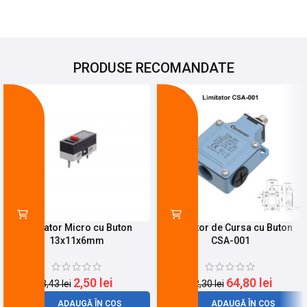
PRODUSE RECOMANDATE
-27%
-21%
Limitator Micro cu Buton
Limitator de Cursa cu Buton
13x11x6mm
CSA-001
2,50
lei
64,80
lei
3,43
lei
82,30
lei
ADAUGĂ ÎN COȘ
ADAUGĂ ÎN COȘ