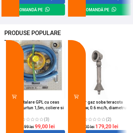
COMANDĂ PE
COMANDĂ PE
PRODUSE POPULARE
-18%
-10%
Kit instalare GPL cu ceas
Arzator gaz soba teracota
butelie, furtun 1,5m, coliere si
A600, 6 kw, 0.6 mc/h, diametru
cheie de strangere
90 mm
(3)
(2)
99,00
lei
179,20
lei
120,99
lei
200,00
lei