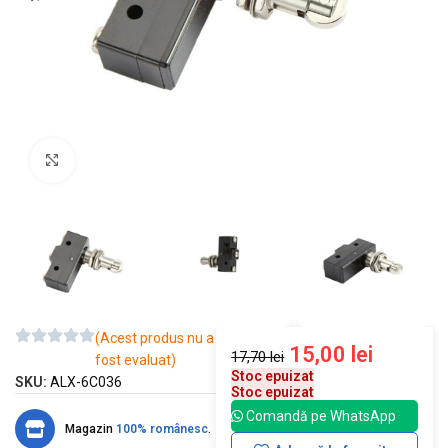
Mărește imaginea
(Acest produs nu a
15,00
lei
17,70
lei
fost evaluat)
Stoc epuizat
SKU:
ALX-6C036
Stoc epuizat
Comandă pe WhatsApp
Magazin
100% românesc
.