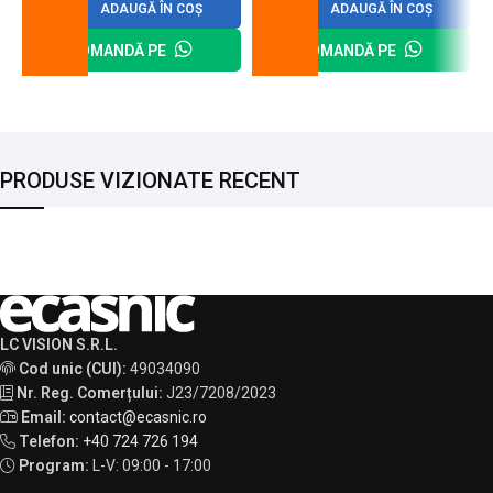
ADAUGĂ ÎN COȘ
ADAUGĂ ÎN COȘ
COMANDĂ PE
COMANDĂ PE
PRODUSE VIZIONATE RECENT
LC VISION S.R.L.
Cod unic (CUI):
49034090
Nr. Reg. Comerțului:
J23/7208/2023
Email:
contact@ecasnic.ro
Telefon:
+40 724 726 194
Program:
L-V: 09:00 - 17:00