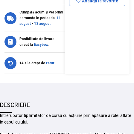
Adaugă la favorite
Cumpără acum și vei primi
comanda în perioada:
11
august
-
13 august
.
Posibilitate de livrare
direct la
Easybox
.
14 zile drept de
retur
.
DESCRIERE
Întrerupător tip limitator de cursa cu acțiune prin apăsare a rolei aflate
în capul cuiului.