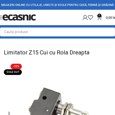
MAGAZIN ONLINE CU UTILAJE, UNELTE ȘI SCULE PENTRU CASĂ, FERMĂ ȘI GRĂDINĂ
0
0,00
l
Prima pagină
Electrice
Intrerupatoare - Butoane
Limitator Z15 Cui cu Rola Dreapta
-15%
SOLD OUT