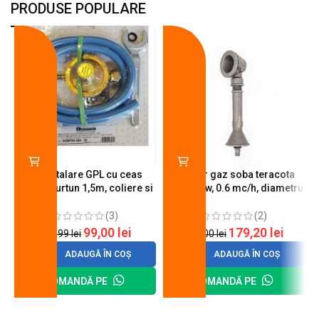
PRODUSE POPULARE
-18%
-10%
Kit instalare GPL cu ceas
Arzator gaz soba teracota
butelie, furtun 1,5m, coliere si
A600, 6 kw, 0.6 mc/h, diametru
cheie de strangere
90 mm
(3)
(2)
99,00
lei
179,20
lei
120,99
lei
200,00
lei
ADAUGĂ ÎN COȘ
ADAUGĂ ÎN COȘ
COMANDĂ PE
COMANDĂ PE