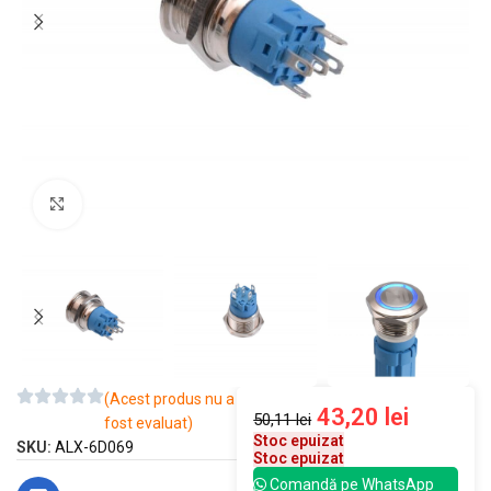
Mărește imaginea
(Acest produs nu a
43,20
lei
50,11
lei
fost evaluat)
Stoc epuizat
SKU:
ALX-6D069
Stoc epuizat
Comandă pe WhatsApp