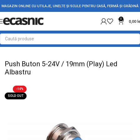
MAGAZIN ONLINE CU UTILAJE, UNELTE ȘI SCULE PENTRU CASĂ, FERMĂ ȘI GRĂDINĂ
0
0,00
l
Prima pagină
Electrice
Intrerupatoare - Butoane
Push Buton 5-24V / 19mm (Play) Led
Albastru
-14%
SOLD OUT