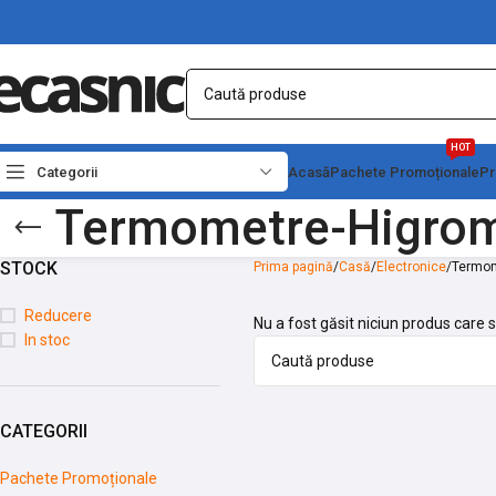
HOT
Categorii
Acasă
Pachete Promoționale
Pr
Termometre-Higrom
STOCK
Prima pagină
Casă
Electronice
Termom
Reducere
Nu a fost găsit niciun produs care s
In stoc
CATEGORII
Pachete Promoționale