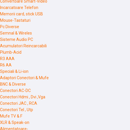
Convertoare Smart-Video
Incarcatoare Telefon
Memorii card, stick USB
Mouse-Tastaturi
Pc Diverse
Semnal & Wireles
Sisteme Audio PC
Acumulatori Reincarcabili
Plumb-Acid
R3 AAA
R6 AA
Speciali & Li-ion
Adaptori Conectori & Mufe
BNC & Diverse
Conectori AC-DC
Conectori Hdmi , Dvi ,Vga
Conectori JAC , RCA
Conectori Tel , Utp
Mufe TV & F
XLR & Speak-on
Alimentatoare-