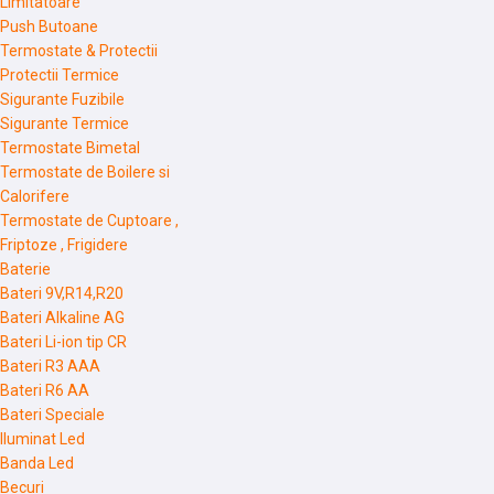
Limitatoare
Push Butoane
Termostate & Protectii
Protectii Termice
Sigurante Fuzibile
Sigurante Termice
Termostate Bimetal
Termostate de Boilere si
Calorifere
Termostate de Cuptoare ,
Friptoze , Frigidere
Baterie
Bateri 9V,R14,R20
Bateri Alkaline AG
Bateri Li-ion tip CR
Bateri R3 AAA
Bateri R6 AA
Bateri Speciale
Iluminat Led
Banda Led
Becuri