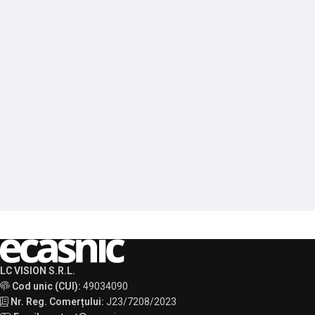
LC VISION S.R.L.
Cod unic (CUI):
49034090
Nr. Reg. Comerțului:
J23/7208/2023