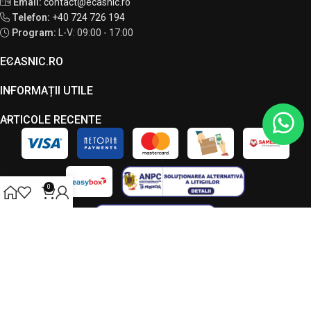
Email:
contact@ecasnic.ro
Telefon:
+40 724 726 194
Program:
L-V: 09:00 - 17:00
ECASNIC.RO
INFORMAȚII UTILE
ARTICOLE RECENTE
0
Toate drepturile rezervate - ECASNIC © 2026. Acest site este
administrat de către LC VISION S.R.L., CUI 49034090, J23/7208/2023