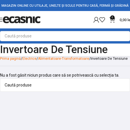
MAGAZIN ONLINE CU UTILAJE, UNELTE ȘI SCULE PENTRU CASĂ, FERMĂ ȘI GRĂDINĂ
0
0,00
l
Invertoare De Tensiune
Prima pagină
Electrice
Alimentatoare-Transformatoare
Invertoare De Tensiune
Nu a fost găsit niciun produs care să se potrivească cu selecția ta.