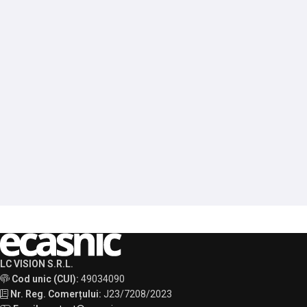
LC VISION S.R.L.
Cod unic (CUI):
49034090
Nr. Reg. Comerțului:
J23/7208/2023