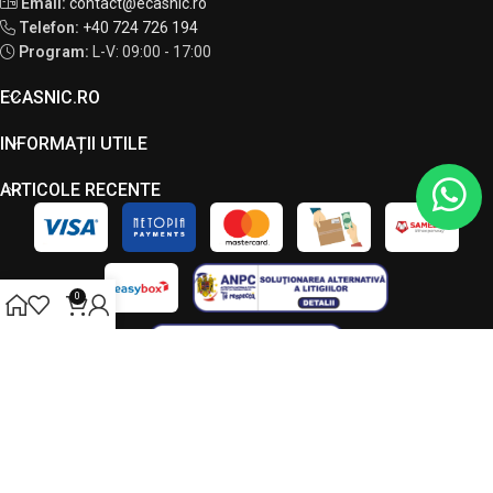
Email:
contact@ecasnic.ro
Telefon:
+40 724 726 194
Program:
L-V: 09:00 - 17:00
ECASNIC.RO
INFORMAȚII UTILE
ARTICOLE RECENTE
0
Toate drepturile rezervate - ECASNIC © 2026. Acest site este
administrat de către LC VISION S.R.L., CUI 49034090, J23/7208/2023