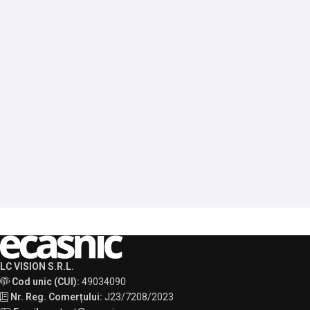
LC VISION S.R.L.
Cod unic (CUI):
49034090
Nr. Reg. Comerțului:
J23/7208/2023