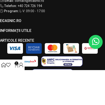
Email:
contact@ecasnic.ro
Telefon:
+40 724 726 194
Program:
L-V: 09:00 - 17:00
ECASNIC.RO
INFORMAȚII UTILE
ARTICOLE RECENTE
0
Toate drepturile rezervate - ECASNIC © 2026. Acest site este
administrat de către LC VISION S.R.L., CUI 49034090, J23/7208/2023