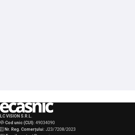
LC VISION S.R.L.
Cod unic (CUI):
49034090
Nr. Reg. Comerțului:
J23/7208/2023