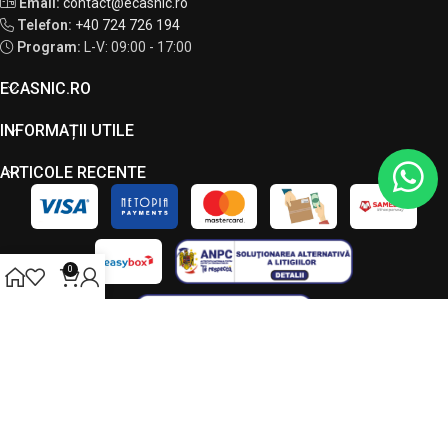
Email:
contact@ecasnic.ro
Telefon:
+40 724 726 194
Program:
L-V: 09:00 - 17:00
ECASNIC.RO
INFORMAȚII UTILE
ARTICOLE RECENTE
0
Toate drepturile rezervate - ECASNIC © 2026. Acest site este
administrat de către LC VISION S.R.L., CUI 49034090, J23/7208/2023