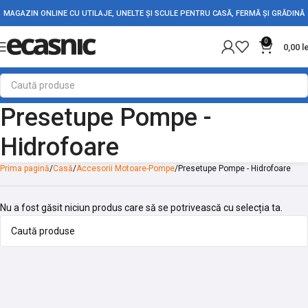
MAGAZIN ONLINE CU UTILAJE, UNELTE ȘI SCULE PENTRU CASĂ, FERMĂ ȘI GRĂDINĂ
0
0,00
l
Presetupe Pompe -
Hidrofoare
Prima pagină
Casă
Accesorii Motoare-Pompe
Presetupe Pompe - Hidrofoare
Nu a fost găsit niciun produs care să se potrivească cu selecția ta.