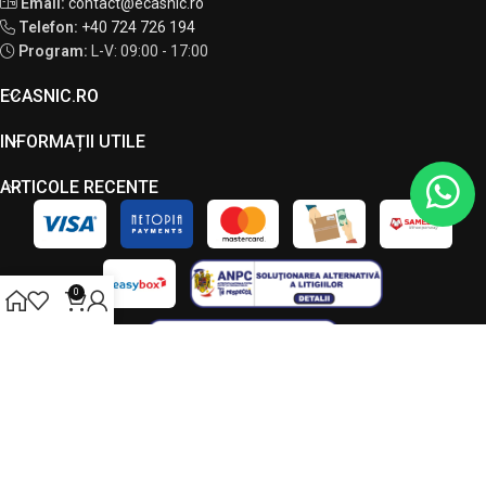
Email:
contact@ecasnic.ro
Telefon:
+40 724 726 194
Program:
L-V: 09:00 - 17:00
ECASNIC.RO
INFORMAȚII UTILE
ARTICOLE RECENTE
0
Toate drepturile rezervate - ECASNIC © 2026. Acest site este
administrat de către LC VISION S.R.L., CUI 49034090, J23/7208/2023