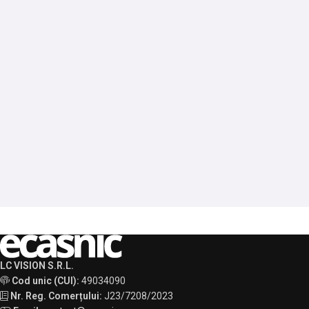
LC VISION S.R.L.
Cod unic (CUI):
49034090
Nr. Reg. Comerțului:
J23/7208/2023