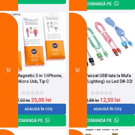
COMANDĂ PE
-9%
-10%
Cablu Magnetic 3 in 1/iPhone,
Cablu Panzat USB tata la Mufa
Micro Usb, Tip C
Iphone (Lighting) cu Led D8-32I
25,00
lei
12,50
lei
27,50
lei
13,88
lei
ADAUGĂ ÎN COȘ
ADAUGĂ ÎN COȘ
COMANDĂ PE
COMANDĂ PE
-26%
-12%