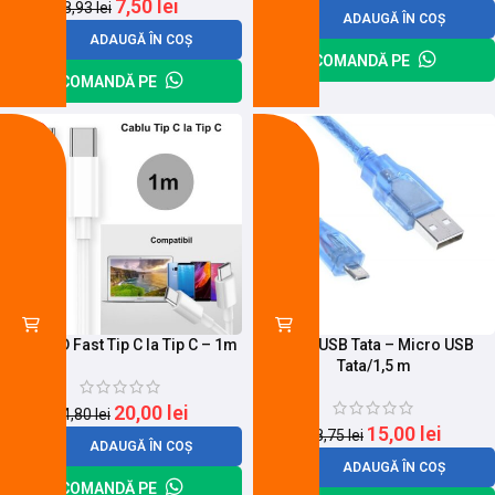
7,50
lei
8,93
lei
ADAUGĂ ÎN COȘ
ADAUGĂ ÎN COȘ
COMANDĂ PE
COMANDĂ PE
-19%
-20%
Cablu PD Fast Tip C la Tip C – 1m
Cablu USB Tata – Micro USB
Tata/1,5 m
20,00
lei
24,80
lei
15,00
lei
18,75
lei
ADAUGĂ ÎN COȘ
ADAUGĂ ÎN COȘ
COMANDĂ PE