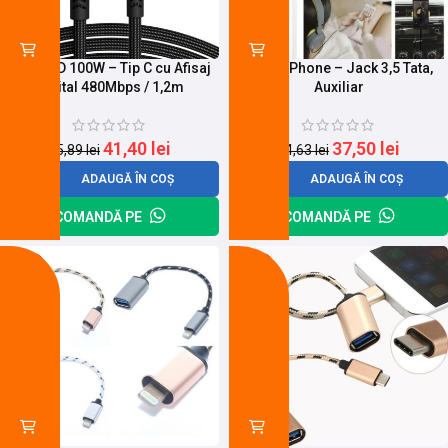
Cablu PD 100W – Tip C cu Afisaj
Cablu iPhone – Jack 3,5 Tata,
Digital 480Mbps / 1,2m
Auxiliar
41,40
lei
37,50
lei
55,89
lei
44,63
lei
ADAUGĂ ÎN COȘ
ADAUGĂ ÎN COȘ
COMANDĂ PE
COMANDĂ PE
-13%
-26%