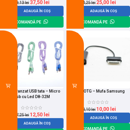
37,50
lei
25,00
lei
49,13
lei
34,25
lei
ADAUGĂ ÎN COȘ
ADAUGĂ ÎN COȘ
COMANDĂ PE
COMANDĂ PE
-28%
-24%
Cablu Panzat USB tata – Micro
Cablu OTG – Mufa Samsung
Usb cu Led D8-32M
10,00
lei
13,10
lei
12,50
lei
17,25
lei
ADAUGĂ ÎN COȘ
ADAUGĂ ÎN COȘ
COMANDĂ PE