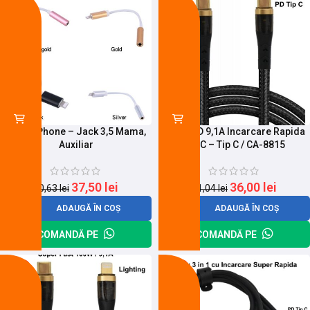
Cablu iPhone – Jack 3,5 Mama,
Cablu PD 9,1A Incarcare Rapida
Auxiliar
Tip C – Tip C / CA-8815
37,50
lei
36,00
lei
50,63
lei
41,04
lei
ADAUGĂ ÎN COȘ
ADAUGĂ ÎN COȘ
COMANDĂ PE
COMANDĂ PE
-22%
-19%