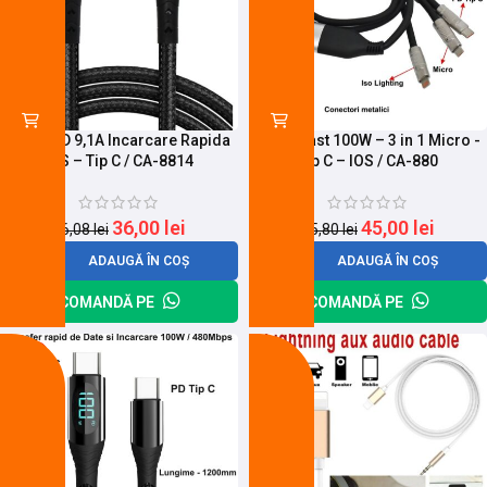
Cablu PD 9,1A Incarcare Rapida
Cablu Fast 100W – 3 in 1 Micro -
IOS – Tip C / CA-8814
Tip C – IOS / CA-880
36,00
lei
45,00
lei
46,08
lei
55,80
lei
ADAUGĂ ÎN COȘ
ADAUGĂ ÎN COȘ
COMANDĂ PE
COMANDĂ PE
-26%
-16%