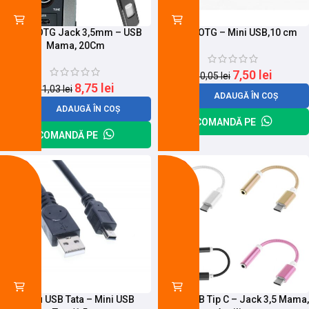
Cablu OTG Jack 3,5mm – USB
Cablu OTG – Mini USB,10 cm
Mama, 20Cm
7,50
lei
10,05
lei
8,75
lei
11,03
lei
ADAUGĂ ÎN COȘ
ADAUGĂ ÎN COȘ
COMANDĂ PE
COMANDĂ PE
-16%
-10%
Cablu USB Tata – Mini USB
Cablu USB Tip C – Jack 3,5 Mama,