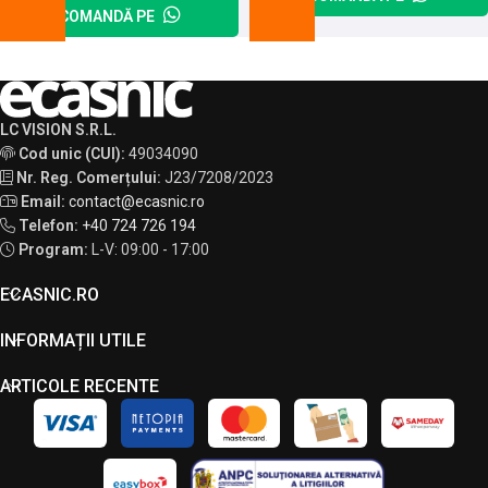
COMANDĂ PE
LC VISION S.R.L.
Cod unic (CUI):
49034090
Nr. Reg. Comerțului:
J23/7208/2023
Email:
contact@ecasnic.ro
Telefon:
+40 724 726 194
Program:
L-V: 09:00 - 17:00
ECASNIC.RO
INFORMAȚII UTILE
ARTICOLE RECENTE