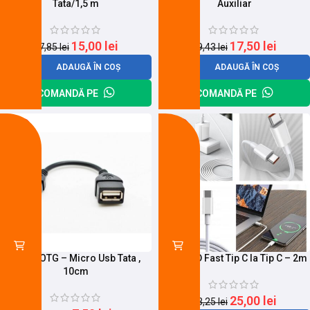
Tata/1,5 m
Auxiliar
15,00
lei
17,50
lei
17,85
lei
19,43
lei
ADAUGĂ ÎN COȘ
ADAUGĂ ÎN COȘ
COMANDĂ PE
COMANDĂ PE
-16%
-25%
Cablu OTG – Micro Usb Tata ,
Cablu PD Fast Tip C la Tip C – 2m
10cm
25,00
lei
33,25
lei