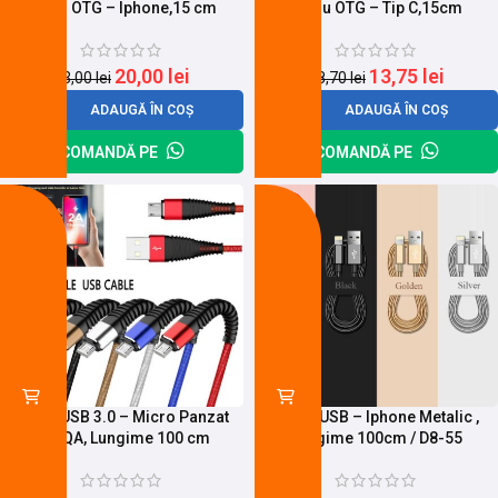
Cablu OTG – Iphone,15 cm
Cablu OTG – Tip C,15cm
20,00
lei
13,75
lei
23,00
lei
18,70
lei
ADAUGĂ ÎN COȘ
ADAUGĂ ÎN COȘ
COMANDĂ PE
COMANDĂ PE
-24%
-27%
Cablu USB 3.0 – Micro Panzat
Cablu USB – Iphone Metalic ,
TREQA, Lungime 100 cm
Lungime 100cm / D8-55