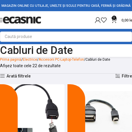
MAGAZIN ONLINE CU UTILAJE, UNELTE ȘI SCULE PENTRU CASĂ, FERMĂ ȘI GRĂDINĂ
0
0,00
l
Cabluri de Date
Prima pagină
Electrice
Accesorii PC-Laptop-Telefon
Cabluri de Date
Afișez toate cele 22 de rezultate
Arată filtrele
Filtre
-21%
-25%