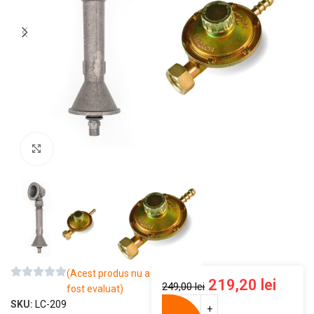
Mărește imaginea
(Acest produs nu a
219,20
lei
249,00
lei
fost evaluat)
SKU:
LC-209