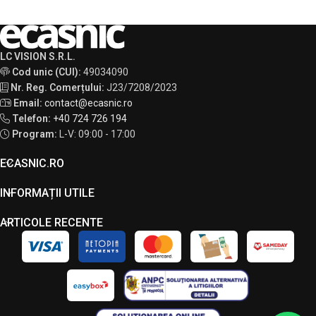
LC VISION S.R.L.
Cod unic (CUI):
49034090
Nr. Reg. Comerțului:
J23/7208/2023
Email:
contact@ecasnic.ro
Telefon:
+40 724 726 194
Program:
L-V: 09:00 - 17:00
ECASNIC.RO
INFORMAȚII UTILE
ARTICOLE RECENTE