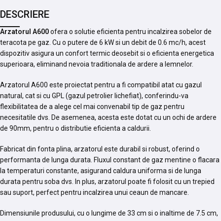
DESCRIERE
Arzatorul A600
ofera o solutie eficienta pentru incalzirea sobelor de
teracota pe gaz. Cu o putere de 6 kW si un debit de 0.6 mc/h, acest
dispozitiv asigura un confort termic deosebit si o eficienta energetica
superioara, eliminand nevoia traditionala de ardere a lemnelor.
Arzatorul A600 este proiectat pentru a fi compatibil atat cu gazul
natural, cat si cu GPL (gazul petrolier lichefiat), conferindu-va
flexibilitatea de a alege cel mai convenabil tip de gaz pentru
necesitatile dvs. De asemenea, acesta este dotat cu un ochi de ardere
de 90mm, pentru o distributie eficienta a caldurii.
Fabricat din fonta plina, arzatorul este durabil si robust, oferind o
performanta de lunga durata. Fluxul constant de gaz mentine o flacara
la temperaturi constante, asigurand caldura uniforma si de lunga
durata pentru soba dvs. In plus, arzatorul poate fi folosit cu un trepied
sau suport, perfect pentru incalzirea unui ceaun de mancare.
Dimensiunile produsului, cu o lungime de 33 cm si o inaltime de 7.5 cm,