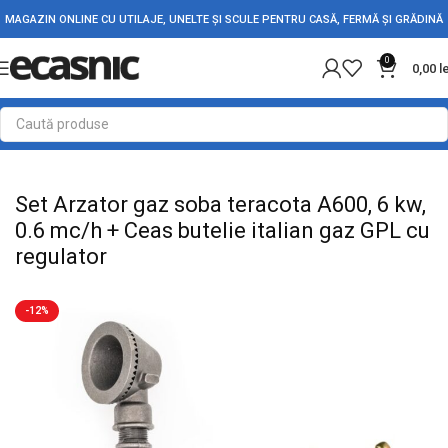
MAGAZIN ONLINE CU UTILAJE, UNELTE ȘI SCULE PENTRU CASĂ, FERMĂ ȘI GRĂDINĂ
0
0,00
l
Prima pagină
Camping
Arzatoare
Set Arzator gaz soba teracota A600, 6 kw,
0.6 mc/h + Ceas butelie italian gaz GPL cu
regulator
-12%