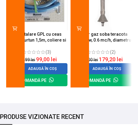
Kit instalare GPL cu ceas
Arzator gaz soba teracota
butelie, furtun 1,5m, coliere si
A600, 6 kw, 0.6 mc/h, diametru
cheie de strangere
90 mm
(3)
(2)
99,00
lei
179,20
lei
120,99
lei
200,00
lei
ADAUGĂ ÎN COȘ
ADAUGĂ ÎN COȘ
COMANDĂ PE
COMANDĂ PE
PRODUSE VIZIONATE RECENT