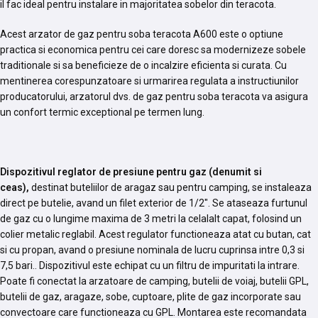
il fac ideal pentru instalare in majoritatea sobelor din teracota.
Acest arzator de gaz pentru soba teracota A600 este o optiune
practica si economica pentru cei care doresc sa modernizeze sobele
traditionale si sa beneficieze de o incalzire eficienta si curata. Cu
mentinerea corespunzatoare si urmarirea regulata a instructiunilor
producatorului, arzatorul dvs. de gaz pentru soba teracota va asigura
un confort termic exceptional pe termen lung.
Dispozitivul reglator de presiune pentru gaz (denumit si
ceas),
destinat buteliilor de aragaz sau pentru camping, se instaleaza
direct pe butelie, avand un filet exterior de 1/2″. Se ataseaza furtunul
de gaz cu o lungime maxima de 3 metri la celalalt capat, folosind un
colier metalic reglabil. Acest regulator functioneaza atat cu butan, cat
si cu propan, avand o presiune nominala de lucru cuprinsa intre 0,3 si
7,5 bari.. Dispozitivul este echipat cu un filtru de impuritati la intrare.
Poate fi conectat la arzatoare de camping, butelii de voiaj, butelii GPL,
butelii de gaz, aragaze, sobe, cuptoare, plite de gaz incorporate sau
convectoare care functioneaza cu GPL. Montarea este recomandata