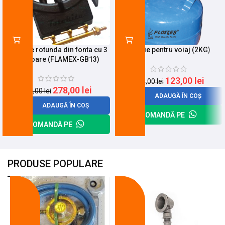
Pirostrie rotunda din fonta cu 3
Butelie pentru voiaj (2KG)
arzatoare (FLAMEX-GB13)
123,00
lei
143,00
lei
278,00
lei
355,00
lei
ADAUGĂ ÎN COȘ
ADAUGĂ ÎN COȘ
COMANDĂ PE
COMANDĂ PE
PRODUSE POPULARE
-18%
-10%