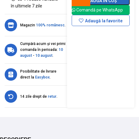
ADAUGĂ ÎN COȘ
în ultimele 7 zile
Comandă pe WhatsApp
Adaugă la favorite
Magazin
100% românesc
.
Cumpără acum și vei primi
comanda în perioada:
10
august
-
10 august
.
Posibilitate de livrare
direct la
Easybox
.
14 zile drept de
retur
.