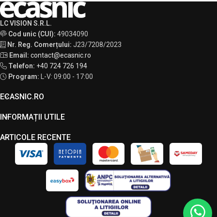
LC VISION S.R.L.
Cod unic (CUI):
49034090
Nr. Reg. Comerțului:
J23/7208/2023
Email:
contact@ecasnic.ro
Telefon:
+40 724 726 194
Program:
L-V: 09:00 - 17:00
ECASNIC.RO
INFORMAȚII UTILE
ARTICOLE RECENTE