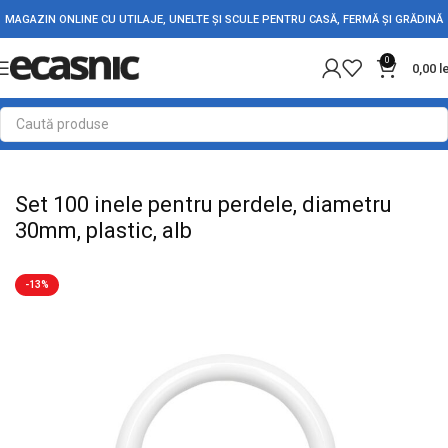
MAGAZIN ONLINE CU UTILAJE, UNELTE ȘI SCULE PENTRU CASĂ, FERMĂ ȘI GRĂDINĂ
0
0,00
l
Prima pagină
Casă
Accesorii șină/perdea
Set 100 inele pentru perdele, diametru
30mm, plastic, alb
-13%