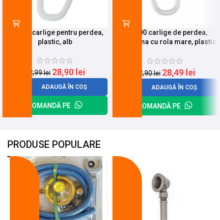
Set 100 carlige pentru perdea,
Set 100 carlige de perdea,
plastic, alb
pentru sina cu rola mare, plastic,
alb
28,90
lei
28,49
lei
32,99
lei
32,90
lei
ADAUGĂ ÎN COȘ
ADAUGĂ ÎN COȘ
COMANDĂ PE
COMANDĂ PE
PRODUSE POPULARE
-18%
-10%