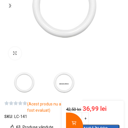
Mărește imaginea
(Acest produs nu a
36,99
lei
42,50
lei
fost evaluat)
SKU:
LC-141
63
Produse vândute