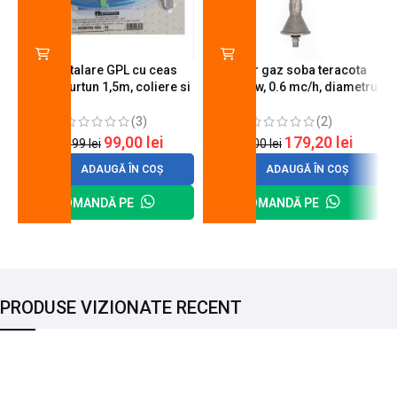
Kit instalare GPL cu ceas
Arzator gaz soba teracota
butelie, furtun 1,5m, coliere si
A600, 6 kw, 0.6 mc/h, diametru
cheie de strangere
90 mm
(3)
(2)
99,00
lei
179,20
lei
120,99
lei
200,00
lei
ADAUGĂ ÎN COȘ
ADAUGĂ ÎN COȘ
COMANDĂ PE
COMANDĂ PE
PRODUSE VIZIONATE RECENT