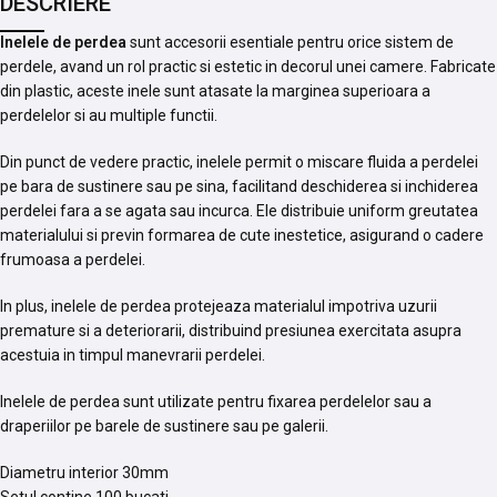
DESCRIERE
Inelele de perdea
sunt accesorii esentiale pentru orice sistem de
perdele, avand un rol practic si estetic in decorul unei camere. Fabricate
din plastic, aceste inele sunt atasate la marginea superioara a
perdelelor si au multiple functii.
Din punct de vedere practic, inelele permit o miscare fluida a perdelei
pe bara de sustinere sau pe sina, facilitand deschiderea si inchiderea
perdelei fara a se agata sau incurca. Ele distribuie uniform greutatea
materialului si previn formarea de cute inestetice, asigurand o cadere
frumoasa a perdelei.
In plus, inelele de perdea protejeaza materialul impotriva uzurii
premature si a deteriorarii, distribuind presiunea exercitata asupra
acestuia in timpul manevrarii perdelei.
Inelele de perdea sunt utilizate pentru fixarea perdelelor sau a
draperiilor pe barele de sustinere sau pe galerii.
Diametru interior 30mm