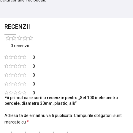
Setul contine 100 bucati.
RECENZII
0 recenzii
0
0
0
0
0
Fii primul care scrii o recenzie pentru „Set 100 inele pentru
perdele, diametru 30mm, plastic, alb”
Adresa ta de email nu va fi publicată.
Câmpurile obligatorii sunt
*
marcate cu