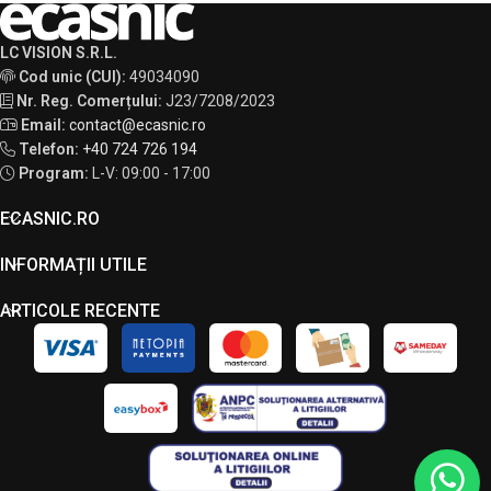
LC VISION S.R.L.
Cod unic (CUI):
49034090
Nr. Reg. Comerțului:
J23/7208/2023
Email:
contact@ecasnic.ro
Telefon:
+40 724 726 194
Program:
L-V: 09:00 - 17:00
ECASNIC.RO
INFORMAȚII UTILE
ARTICOLE RECENTE