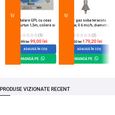
Kit instalare GPL cu ceas
Arzator gaz soba teracota
butelie, furtun 1,5m, coliere si
A600, 6 kw, 0.6 mc/h, diametru
cheie de strangere
90 mm
(3)
(2)
99,00
lei
179,20
lei
120,99
lei
200,00
lei
ADAUGĂ ÎN COȘ
ADAUGĂ ÎN COȘ
COMANDĂ PE
COMANDĂ PE
PRODUSE VIZIONATE RECENT