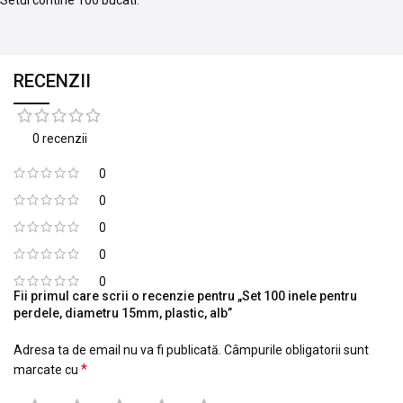
Setul contine 100 bucati.
RECENZII
0 recenzii
0
0
0
0
0
Fii primul care scrii o recenzie pentru „Set 100 inele pentru
perdele, diametru 15mm, plastic, alb”
Adresa ta de email nu va fi publicată.
Câmpurile obligatorii sunt
*
marcate cu