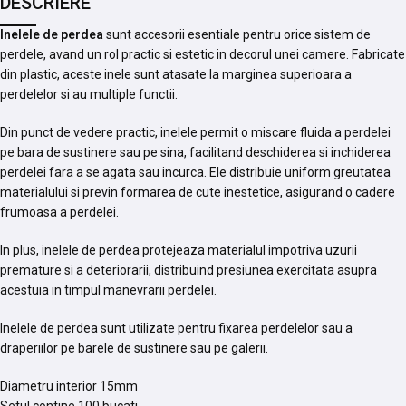
DESCRIERE
Inelele de perdea
sunt accesorii esentiale pentru orice sistem de
perdele, avand un rol practic si estetic in decorul unei camere. Fabricate
din plastic, aceste inele sunt atasate la marginea superioara a
perdelelor si au multiple functii.
Din punct de vedere practic, inelele permit o miscare fluida a perdelei
pe bara de sustinere sau pe sina, facilitand deschiderea si inchiderea
perdelei fara a se agata sau incurca. Ele distribuie uniform greutatea
materialului si previn formarea de cute inestetice, asigurand o cadere
frumoasa a perdelei.
In plus, inelele de perdea protejeaza materialul impotriva uzurii
premature si a deteriorarii, distribuind presiunea exercitata asupra
acestuia in timpul manevrarii perdelei.
Inelele de perdea sunt utilizate pentru fixarea perdelelor sau a
draperiilor pe barele de sustinere sau pe galerii.
Diametru interior 15mm