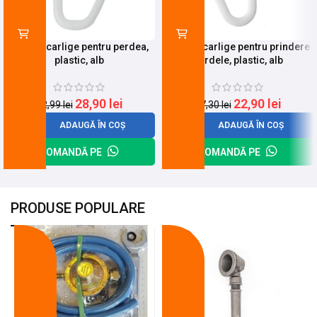
Set 100 carlige pentru perdea,
Set 100 carlige pentru prindere
plastic, alb
perdele, plastic, alb
28,90
lei
22,90
lei
32,99
lei
27,30
lei
ADAUGĂ ÎN COȘ
ADAUGĂ ÎN COȘ
COMANDĂ PE
COMANDĂ PE
PRODUSE POPULARE
-18%
-10%