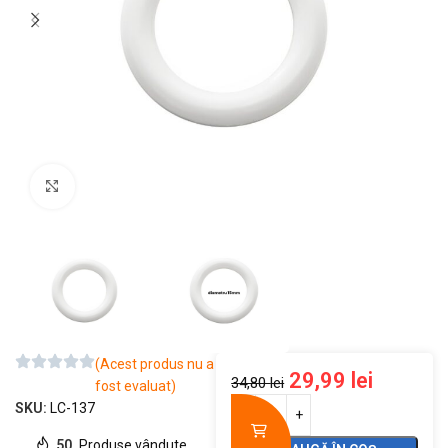
Mărește imaginea
(Acest produs nu a
29,99
lei
34,80
lei
fost evaluat)
SKU:
LC-137
50
Produse vândute