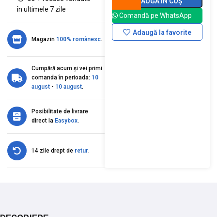
ADAUGĂ ÎN COȘ
în ultimele 7 zile
Comandă pe WhatsApp
Adaugă la favorite
Magazin
100% românesc
.
Cumpără acum și vei primi
comanda în perioada:
10
august
-
10 august
.
Posibilitate de livrare
direct la
Easybox
.
14 zile drept de
retur
.