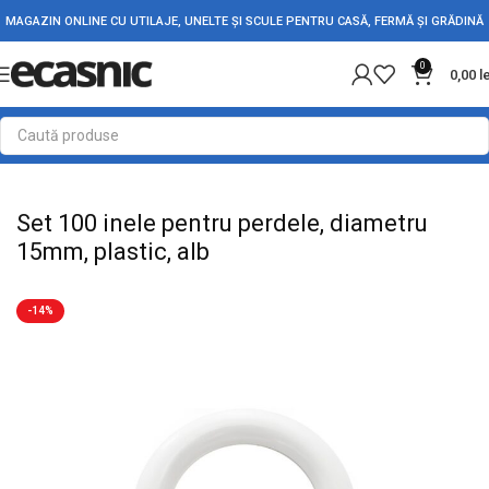
MAGAZIN ONLINE CU UTILAJE, UNELTE ȘI SCULE PENTRU CASĂ, FERMĂ ȘI GRĂDINĂ
0
0,00
l
Prima pagină
Casă
Accesorii șină/perdea
Set 100 inele pentru perdele, diametru
15mm, plastic, alb
-14%