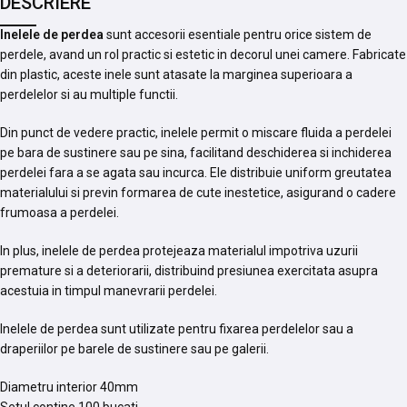
DESCRIERE
Inelele de perdea
sunt accesorii esentiale pentru orice sistem de
perdele, avand un rol practic si estetic in decorul unei camere. Fabricate
din plastic, aceste inele sunt atasate la marginea superioara a
perdelelor si au multiple functii.
Din punct de vedere practic, inelele permit o miscare fluida a perdelei
pe bara de sustinere sau pe sina, facilitand deschiderea si inchiderea
perdelei fara a se agata sau incurca. Ele distribuie uniform greutatea
materialului si previn formarea de cute inestetice, asigurand o cadere
frumoasa a perdelei.
In plus, inelele de perdea protejeaza materialul impotriva uzurii
premature si a deteriorarii, distribuind presiunea exercitata asupra
acestuia in timpul manevrarii perdelei.
Inelele de perdea sunt utilizate pentru fixarea perdelelor sau a
draperiilor pe barele de sustinere sau pe galerii.
Diametru interior 40mm