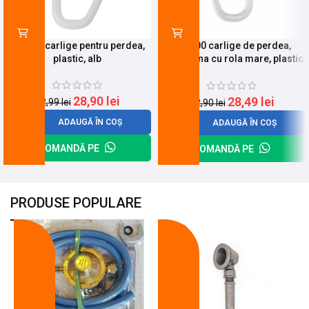
Set 100 carlige pentru perdea,
Set 100 carlige de perdea,
plastic, alb
pentru sina cu rola mare, plastic,
alb
28,90
lei
28,49
lei
32,99
lei
32,90
lei
ADAUGĂ ÎN COȘ
ADAUGĂ ÎN COȘ
COMANDĂ PE
COMANDĂ PE
PRODUSE POPULARE
-18%
-10%