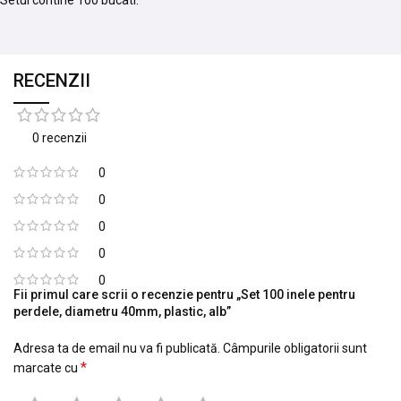
Setul contine 100 bucati.
RECENZII
0 recenzii
0
0
0
0
0
Fii primul care scrii o recenzie pentru „Set 100 inele pentru
perdele, diametru 40mm, plastic, alb”
Adresa ta de email nu va fi publicată.
Câmpurile obligatorii sunt
*
marcate cu