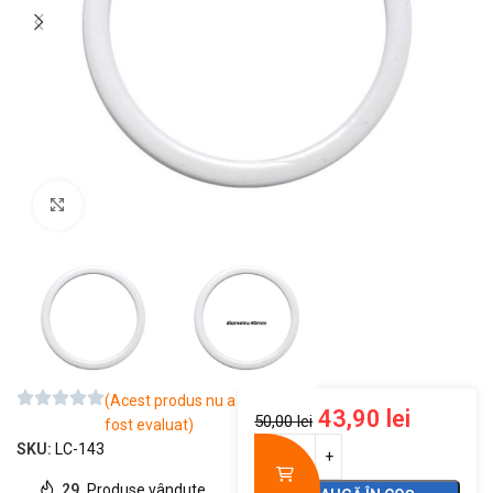
Mărește imaginea
(Acest produs nu a
43,90
lei
50,00
lei
fost evaluat)
SKU:
LC-143
29
Produse vândute