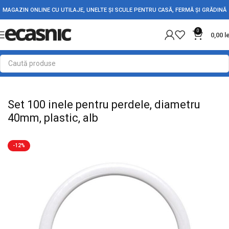
MAGAZIN ONLINE CU UTILAJE, UNELTE ȘI SCULE PENTRU CASĂ, FERMĂ ȘI GRĂDINĂ
0
0,00
l
Prima pagină
Casă
Accesorii șină/perdea
Set 100 inele pentru perdele, diametru
40mm, plastic, alb
-12%