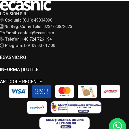
LC VISION S.R.L.
Cod unic (CUI):
49034090
Nr. Reg. Comerțului:
J23/7208/2023
Email:
contact@ecasnic.ro
Telefon:
+40 724 726 194
Program:
L-V: 09:00 - 17:00
ECASNIC.RO
INFORMAȚII UTILE
ARTICOLE RECENTE