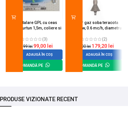
Kit instalare GPL cu ceas
Arzator gaz soba teracota
butelie, furtun 1,5m, coliere si
A600, 6 kw, 0.6 mc/h, diametru
cheie de strangere
90 mm
(3)
(2)
99,00
lei
179,20
lei
120,99
lei
200,00
lei
ADAUGĂ ÎN COȘ
ADAUGĂ ÎN COȘ
COMANDĂ PE
COMANDĂ PE
PRODUSE VIZIONATE RECENT