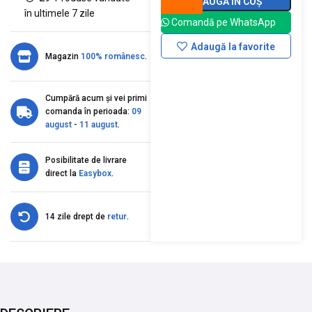
ADAUGĂ ÎN COȘ
în ultimele 7 zile
Comandă pe WhatsApp
Adaugă la favorite
Magazin
100% românesc
.
Cumpără acum și vei primi
comanda în perioada:
09
august
-
11 august
.
Posibilitate de livrare
direct la
Easybox
.
14 zile drept de
retur
.