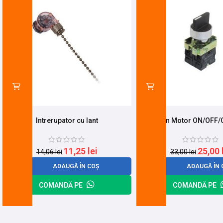
Intrerupator cu lant
Buton Motor ON/OFF/
11,25
lei
25,00
14,06
lei
33,00
lei
ADAUGĂ ÎN COȘ
ADAUGĂ ÎN 
COMANDĂ PE
COMANDĂ PE