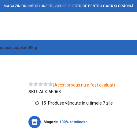
MAGAZIN ONLINE CU UNELTE, SCULE, ELECTRICE PENTRU CASĂ ȘI GRĂDINĂ
oduse populare
Blog
25N
(Acest produs nu a fost evaluat)
SKU:
ALX-6E063
15
Produse vândute în ultimele 7 zile
Magazin
100% românesc
.