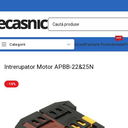
HOT
Categorii
Acasă
Pachete Promoționale
Pr
Prima pagină
Electrice
Intrerupatoare - Butoane
Intrerupator Motor APBB-22&
Intrerupator Motor APBB-22&25N
-14%