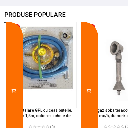
PRODUSE POPULARE
-18%
-10%
Kit instalare GPL cu ceas butelie,
Arzator gaz soba teracot
furtun 1,5m, coliere si cheie de
0.6 mc/h, diametr
strangere
(
(3)