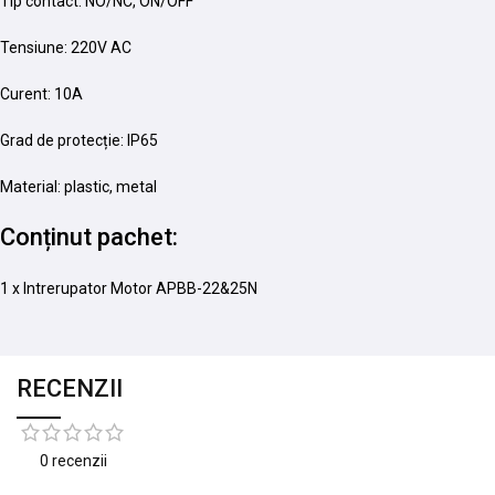
Tip contact: NO/NC, ON/OFF
Tensiune: 220V AC
Curent: 10A
Grad de protecție: IP65
Material: plastic, metal
Conținut pachet:
1 x Intrerupator Motor APBB-22&25N
RECENZII
0 recenzii