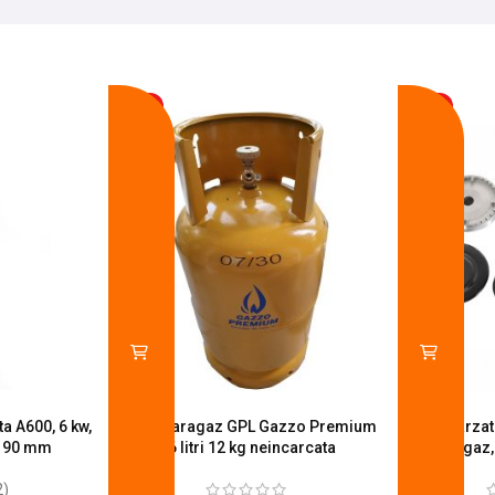
-17%
-14%
a A600, 6 kw,
Butelie aragaz GPL Gazzo Premium
Set 4 arza
u 90 mm
26 litri 12 kg neincarcata
aragaz,
2)