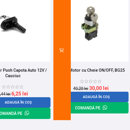
or Push Capota Auto 12V /
Buton Motor cu Cheie ON/OFF, BG25
Cauciuc
30,00
lei
40,20
lei
6,25
lei
,44
lei
ADAUGĂ ÎN COȘ
ADAUGĂ ÎN COȘ
COMANDĂ PE
OMANDĂ PE