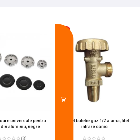
-13%
toare universale pentru
Robinet butelie gaz 1/2 alama, filet
S
 din aluminiu, negre
intrare conic
(3)