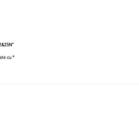
22&25N”
*
cate cu