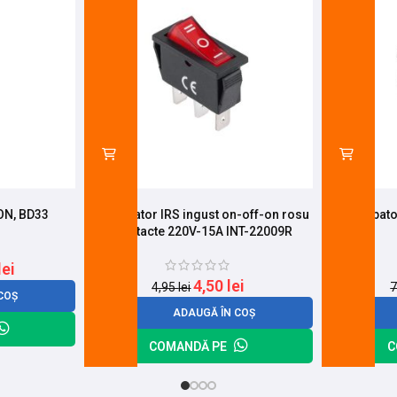
ON, BD33
Intrerupator IRS ingust on-off-on rosu
Intrerupat
3 contacte 220V-15A INT-22009R
lei
4,50
lei
4,95
lei
7
COȘ
ADAUGĂ ÎN COȘ
COMANDĂ PE
C