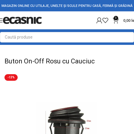
MAGAZIN ONLINE CU UTILAJE, UNELTE ȘI SCULE PENTRU CASĂ, FERMĂ ȘI GRĂDINĂ
0
0,00
l
Prima pagină
Electrice
Intrerupatoare - Butoane
Buton On-Off Rosu cu Cauciuc
-13%