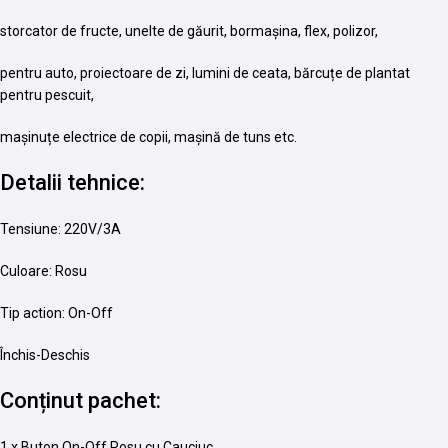
storcator de fructe, unelte de găurit, bormașina, flex, polizor,
pentru auto, proiectoare de zi, lumini de ceata, bărcuțe de plantat
pentru pescuit,
mașinuțe electrice de copii, mașină de tuns etc.
Detalii tehnice:
Tensiune: 220V/3A
Culoare: Rosu
Tip action: On-Off
Închis-Deschis
Conținut pachet:
1 x Buton On-Off Rosu cu Cauciuc.