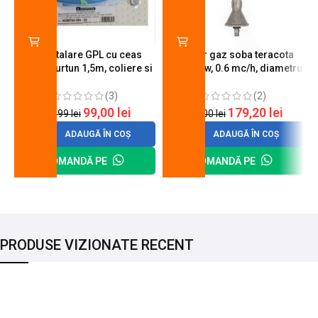
Kit instalare GPL cu ceas
Arzator gaz soba teracota
butelie, furtun 1,5m, coliere si
A600, 6 kw, 0.6 mc/h, diametru
cheie de strangere
90 mm
(3)
(2)
99,00
lei
179,20
lei
120,99
lei
200,00
lei
ADAUGĂ ÎN COȘ
ADAUGĂ ÎN COȘ
COMANDĂ PE
COMANDĂ PE
PRODUSE VIZIONATE RECENT