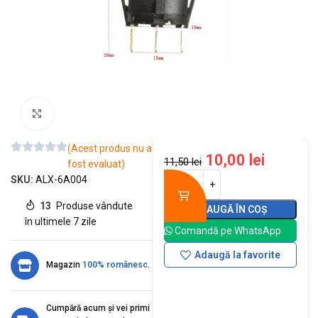
Mărește imaginea
(Acest produs nu a
10,00
lei
11,50
lei
fost evaluat)
SKU:
ALX-6A004
13
Produse vândute
ADAUGĂ ÎN COȘ
în ultimele 7 zile
Comandă pe WhatsApp
Adaugă la favorite
Magazin
100% românesc
.
Cumpără acum și vei primi