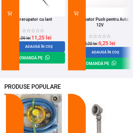
Intrerupator cu lant
Intrerupator Push pentru Auto
12V
11,25
lei
14,06
lei
6,25
lei
8,00
lei
ADAUGĂ ÎN COȘ
ADAUGĂ ÎN COȘ
COMANDĂ PE
COMANDĂ PE
PRODUSE POPULARE
-18%
-10%