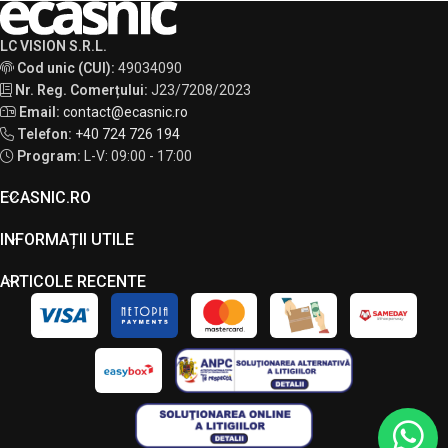
LC VISION S.R.L.
Cod unic (CUI):
49034090
Nr. Reg. Comerțului:
J23/7208/2023
Email:
contact@ecasnic.ro
Telefon:
+40 724 726 194
Program:
L-V: 09:00 - 17:00
ECASNIC.RO
INFORMAȚII UTILE
ARTICOLE RECENTE