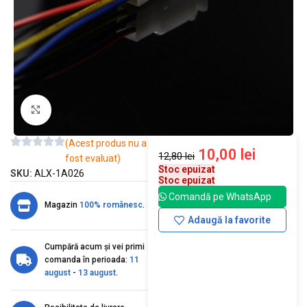
Mărește imaginea
(Acest produs nu a
10,00
lei
12,80
lei
fost evaluat)
Stoc epuizat
SKU:
ALX-1A026
Stoc epuizat
Comandă pe WhatsApp
Magazin
100% românesc
.
Adaugă la favorite
Cumpără acum și vei primi
comanda în perioada:
11
august
-
13 august
.