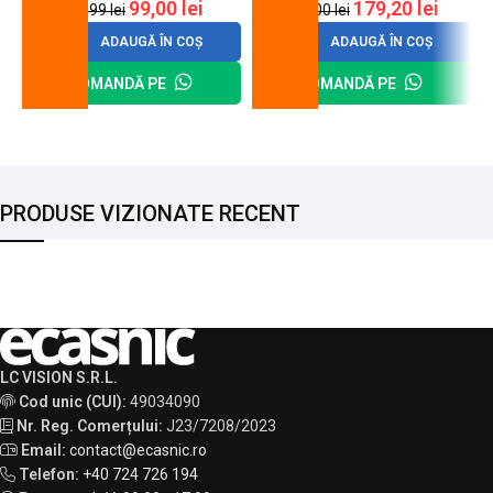
99,00
lei
179,20
lei
120,99
lei
200,00
lei
ADAUGĂ ÎN COȘ
ADAUGĂ ÎN COȘ
COMANDĂ PE
COMANDĂ PE
PRODUSE VIZIONATE RECENT
LC VISION S.R.L.
Cod unic (CUI):
49034090
Nr. Reg. Comerțului:
J23/7208/2023
Email:
contact@ecasnic.ro
Telefon:
+40 724 726 194