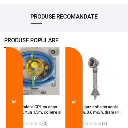
PRODUSE RECOMANDATE
PRODUSE POPULARE
-18%
-10%
Kit instalare GPL cu ceas
Arzator gaz soba teracota
butelie, furtun 1,5m, coliere si
A600, 6 kw, 0.6 mc/h, diametru
cheie de strangere
90 mm
(3)
(2)