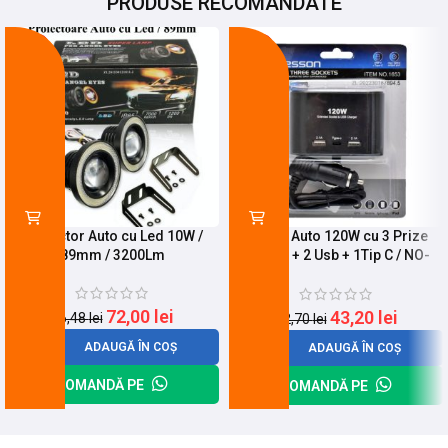
PRODUSE RECOMANDATE
-25%
-18%
Proiector Auto cu Led 10W /
Spliter Auto 120W cu 3 Prize
89mm / 3200Lm
12/24V + 2 Usb + 1Tip C / NO-
1653
72,00
lei
43,20
lei
96,48
lei
52,70
lei
ADAUGĂ ÎN COȘ
ADAUGĂ ÎN COȘ
COMANDĂ PE
COMANDĂ PE