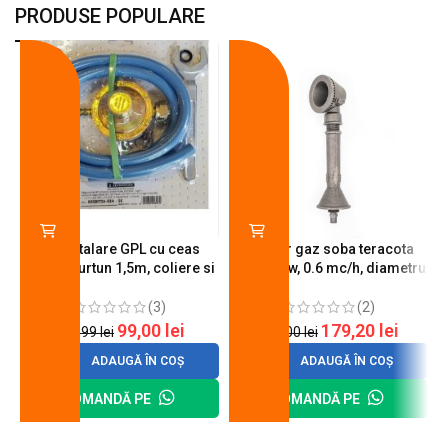
PRODUSE POPULARE
-18%
-10%
Kit instalare GPL cu ceas
Arzator gaz soba teracota
butelie, furtun 1,5m, coliere si
A600, 6 kw, 0.6 mc/h, diametru
cheie de strangere
90 mm
(3)
(2)
99,00
lei
179,20
lei
120,99
lei
200,00
lei
ADAUGĂ ÎN COȘ
ADAUGĂ ÎN COȘ
COMANDĂ PE
COMANDĂ PE