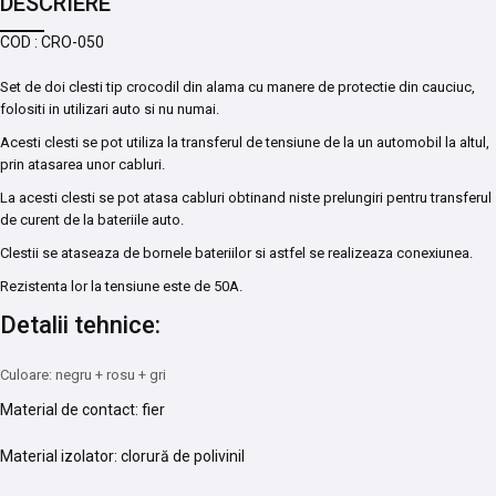
DESCRIERE
COD : CRO-050
Set de doi clesti tip crocodil din alama cu manere de protectie din cauciuc,
folositi in utilizari auto si nu numai.
Acesti clesti se pot utiliza la transferul de tensiune de la un automobil la altul,
prin atasarea unor cabluri.
La acesti clesti se pot atasa cabluri obtinand niste prelungiri pentru transferul
de curent de la bateriile auto.
Clestii se ataseaza de bornele bateriilor si astfel se realizeaza conexiunea.
Rezistenta lor la tensiune este de 50A.
Detalii tehnice:
Culoare: negru + rosu + gri
Material de contact: fier
Material izolator: clorură de polivinil