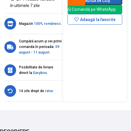
ADAUGĂ ÎN COȘ
în ultimele 7 zile
Comandă pe WhatsApp
Adaugă la favorite
Magazin
100% românesc
.
Cumpără acum și vei primi
comanda în perioada:
09
august
-
11 august
.
Posibilitate de livrare
direct la
Easybox
.
14 zile drept de
retur
.