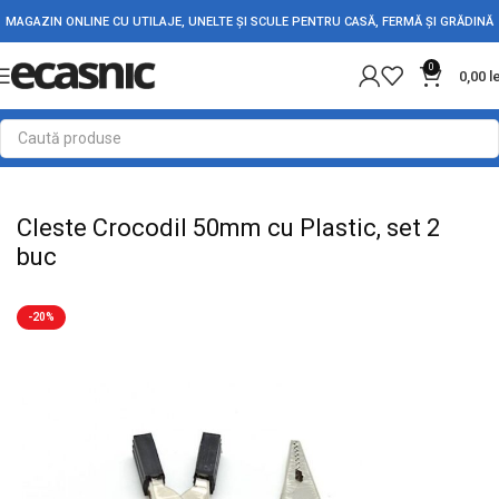
MAGAZIN ONLINE CU UTILAJE, UNELTE ȘI SCULE PENTRU CASĂ, FERMĂ ȘI GRĂDINĂ
0
0,00
l
Prima pagină
Accesorii Auto
Diverse Auto
Cleste Crocodil 50mm cu Plastic, set 2
buc
-20%