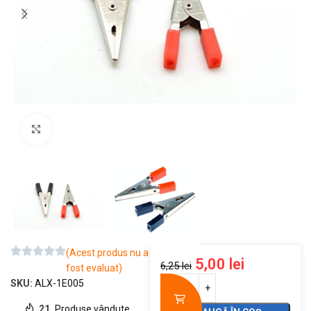
Mărește imaginea
(Acest produs nu a
5,00
lei
6,25
lei
fost evaluat)
SKU:
ALX-1E005
21
Produse vândute