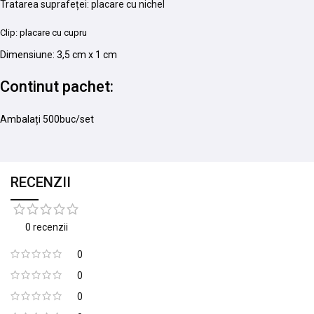
Tratarea suprafeței: placare cu nichel
Clip: placare cu cupru
Dimensiune: 3,5 cm x 1 cm
Continut pachet:
Ambalați 500buc/set
RECENZII
0 recenzii
0
0
0