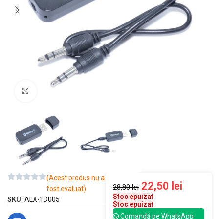
Mărește imaginea
(Acest produs nu a
22,50
lei
28,80
lei
fost evaluat)
Stoc epuizat
SKU:
ALX-1D005
Stoc epuizat
Comandă pe WhatsApp