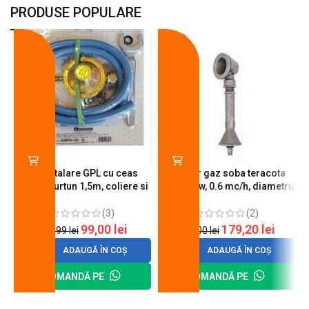
PRODUSE POPULARE
-18%
-10%
Kit instalare GPL cu ceas
Arzator gaz soba teracota
butelie, furtun 1,5m, coliere si
A600, 6 kw, 0.6 mc/h, diametru
cheie de strangere
90 mm
(3)
(2)
99,00
lei
179,20
lei
120,99
lei
200,00
lei
ADAUGĂ ÎN COȘ
ADAUGĂ ÎN COȘ
COMANDĂ PE
COMANDĂ PE