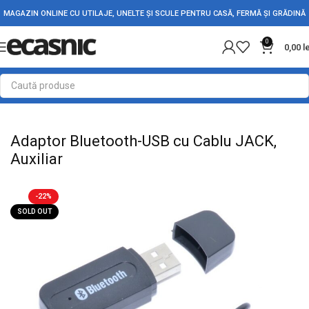
MAGAZIN ONLINE CU UTILAJE, UNELTE ȘI SCULE PENTRU CASĂ, FERMĂ ȘI GRĂDINĂ
0
0,00
l
Prima pagină
Accesorii Auto
Modulator Fm-Mp3-Player Auto
Adaptor Bluetooth-USB cu Cablu JACK,
Auxiliar
-22%
SOLD OUT