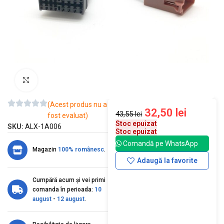
Mărește imaginea
(Acest produs nu a
32,50
lei
43,55
lei
fost evaluat)
Stoc epuizat
SKU:
ALX-1A006
Stoc epuizat
Comandă pe WhatsApp
Magazin
100% românesc
.
Adaugă la favorite
Cumpără acum și vei primi
comanda în perioada:
10
august
-
12 august
.