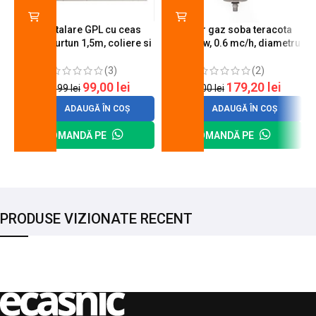
Kit instalare GPL cu ceas
Arzator gaz soba teracota
butelie, furtun 1,5m, coliere si
A600, 6 kw, 0.6 mc/h, diametru
cheie de strangere
90 mm
(3)
(2)
99,00
lei
179,20
lei
120,99
lei
200,00
lei
ADAUGĂ ÎN COȘ
ADAUGĂ ÎN COȘ
COMANDĂ PE
COMANDĂ PE
PRODUSE VIZIONATE RECENT