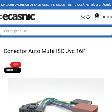
MAGAZIN ONLINE CU UTILAJE, UNELTE ȘI SCULE PENTRU CASĂ, FERMĂ ȘI GRĂDINĂ
0
0,00
l
Prima pagină
Accesorii Auto
Conectori Auto
Conector Auto Mufa ISO Jvc 16P
-25%
SOLD OUT