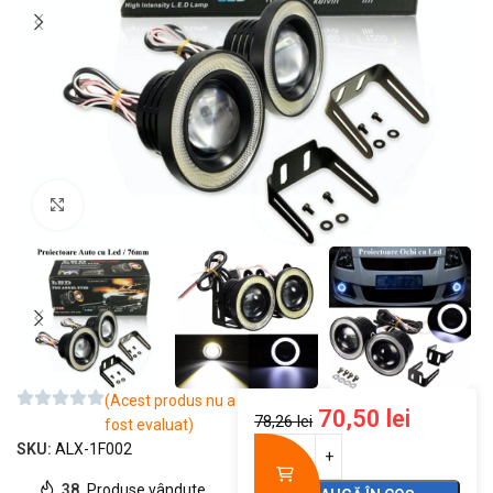
Mărește imaginea
(Acest produs nu a
70,50
lei
78,26
lei
fost evaluat)
SKU:
ALX-1F002
38
Produse vândute