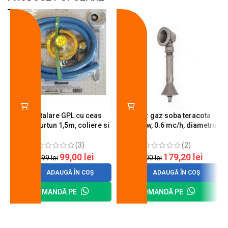
-18%
-10%
Kit instalare GPL cu ceas
Arzator gaz soba teracota
butelie, furtun 1,5m, coliere si
A600, 6 kw, 0.6 mc/h, diametru
cheie de strangere
90 mm
(3)
(2)
99,00
lei
179,20
lei
120,99
lei
200,00
lei
ADAUGĂ ÎN COȘ
ADAUGĂ ÎN COȘ
COMANDĂ PE
COMANDĂ PE