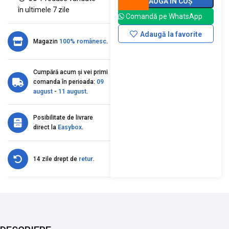
ADAUGĂ ÎN COȘ
în ultimele 7 zile
Comandă pe WhatsApp
Adaugă la favorite
Magazin
100% românesc
.
Cumpără acum și vei primi
comanda în perioada:
09
august
-
11 august
.
Posibilitate de livrare
direct la
Easybox
.
14 zile drept de
retur
.