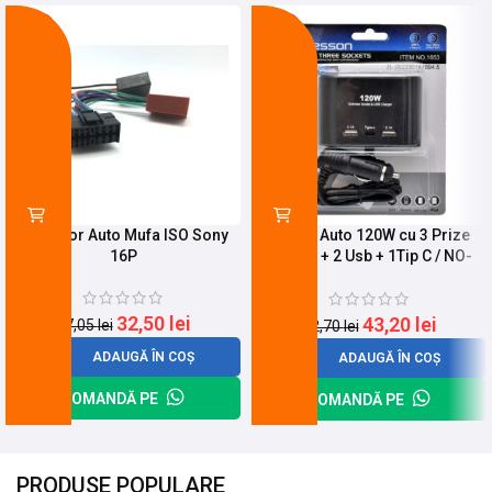
-12%
-18%
Conector Auto Mufa ISO Sony
Spliter Auto 120W cu 3 Prize
16P
12/24V + 2 Usb + 1Tip C / NO-
1653
32,50
lei
43,20
lei
37,05
lei
52,70
lei
ADAUGĂ ÎN COȘ
ADAUGĂ ÎN COȘ
COMANDĂ PE
COMANDĂ PE
PRODUSE POPULARE