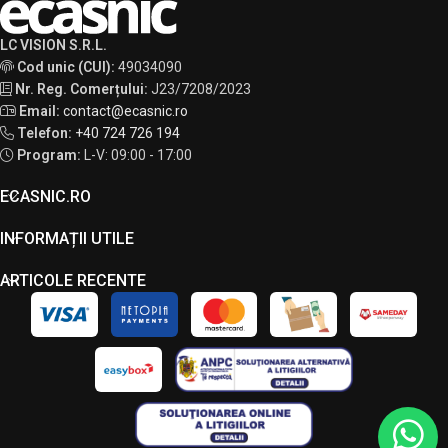
LC VISION S.R.L.
Cod unic (CUI):
49034090
Nr. Reg. Comerțului:
J23/7208/2023
Email:
contact@ecasnic.ro
Telefon:
+40 724 726 194
Program:
L-V: 09:00 - 17:00
ECASNIC.RO
INFORMAȚII UTILE
ARTICOLE RECENTE