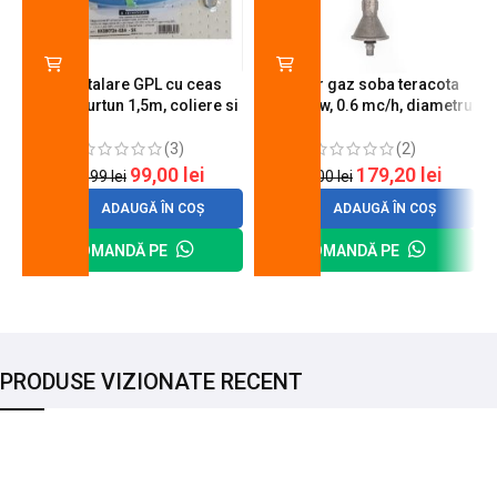
Kit instalare GPL cu ceas
Arzator gaz soba teracota
butelie, furtun 1,5m, coliere si
A600, 6 kw, 0.6 mc/h, diametru
cheie de strangere
90 mm
(3)
(2)
99,00
lei
179,20
lei
120,99
lei
200,00
lei
ADAUGĂ ÎN COȘ
ADAUGĂ ÎN COȘ
COMANDĂ PE
COMANDĂ PE
PRODUSE VIZIONATE RECENT