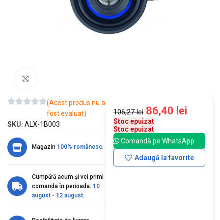
Mărește imaginea
(Acest produs nu a
86,40
lei
106,27
lei
fost evaluat)
Stoc epuizat
SKU:
ALX-1B003
Stoc epuizat
Comandă pe WhatsApp
Magazin
100% românesc
.
Adaugă la favorite
Cumpără acum și vei primi
comanda în perioada:
10
august
-
12 august
.