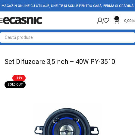
MAGAZIN ONLINE CU UTILAJE, UNELTE ȘI SCULE PENTRU CASĂ, FERMĂ ȘI GRĂDINĂ
0
0,00
l
Prima pagină
Accesorii Auto
Difuzoare Auto
Set Difuzoare 3,5inch – 40W PY-3510
-19%
SOLD OUT