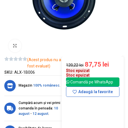
Mărește imaginea
(Acest produs nu a
87,75
lei
120,22
lei
fost evaluat)
Stoc epuizat
SKU:
ALX-1B006
Stoc epuizat
Comandă pe WhatsApp
Magazin
100% românesc
.
Adaugă la favorite
Cumpără acum și vei primi
comanda în perioada:
10
august
-
12 august
.