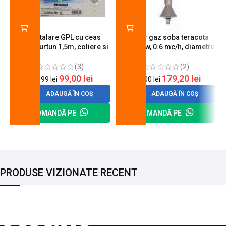
Kit instalare GPL cu ceas
Arzator gaz soba teracota
butelie, furtun 1,5m, coliere si
A600, 6 kw, 0.6 mc/h, diametru
cheie de strangere
90 mm
(3)
(2)
99,00
lei
179,20
lei
120,99
lei
200,00
lei
ADAUGĂ ÎN COȘ
ADAUGĂ ÎN COȘ
COMANDĂ PE
COMANDĂ PE
PRODUSE VIZIONATE RECENT