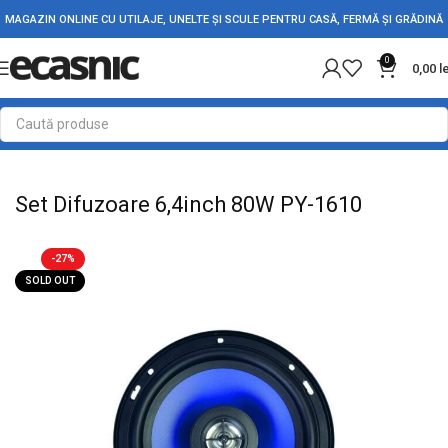
MAGAZIN ONLINE CU UTILAJE, UNELTE ȘI SCULE PENTRU CASĂ, FERMĂ ȘI GRĂDINĂ
0
0,00
l
Prima pagină
Accesorii Auto
Difuzoare Auto
Set Difuzoare 6,4inch 80W PY-1610
-27%
SOLD OUT