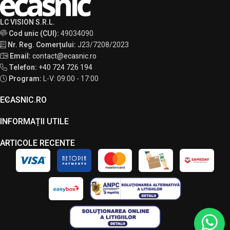
LC VISION S.R.L.
Cod unic (CUI):
49034090
Nr. Reg. Comerțului:
J23/7208/2023
Email:
contact@ecasnic.ro
Telefon:
+40 724 726 194
Program:
L-V: 09:00 - 17:00
ECASNIC.RO
INFORMAȚII UTILE
ARTICOLE RECENTE