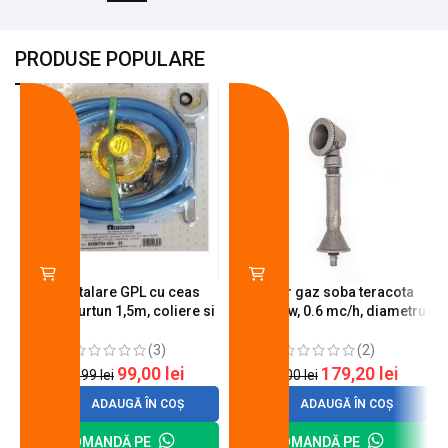
PRODUSE POPULARE
-18%
-10%
Kit instalare GPL cu ceas
Arzator gaz soba teracota
butelie, furtun 1,5m, coliere si
A600, 6 kw, 0.6 mc/h, diametru
cheie de strangere
90 mm
(3)
(2)
99,00
lei
179,20
lei
120,99
lei
200,00
lei
ADAUGĂ ÎN COȘ
ADAUGĂ ÎN COȘ
COMANDĂ PE
COMANDĂ PE