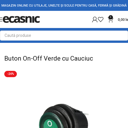
MAGAZIN ONLINE CU UTILAJE, UNELTE ȘI SCULE PENTRU CASĂ, FERMĂ ȘI GRĂDINĂ
0
0,00
l
Prima pagină
Electrice
Intrerupatoare - Butoane
Buton On-Off Verde cu Cauciuc
-24%