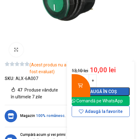
Mărește imaginea
(Acest produs nu a
10,00
lei
13,10
lei
fost evaluat)
SKU:
ALX-6A007
47
Produse vândute
ADAUGĂ ÎN COȘ
în ultimele 7 zile
Comandă pe WhatsApp
Adaugă la favorite
Magazin
100% românesc
.
Cumpără acum și vei primi