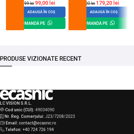
99,00
lei
179,20
lei
120,99
lei
200,00
lei
ADAUGĂ ÎN COȘ
ADAUGĂ ÎN COȘ
COMANDĂ PE
COMANDĂ PE
PRODUSE VIZIONATE RECENT
LC VISION S.R.L.
Cod unic (CUI):
49034090
Nr. Reg. Comerțului:
J23/7208/2023
Email:
contact@ecasnic.ro
Telefon:
+40 724 726 194