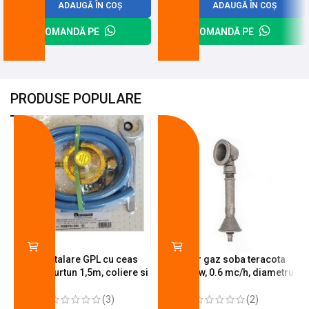
ADAUGĂ ÎN COȘ
ADAUGĂ ÎN COȘ
COMANDĂ PE
COMANDĂ PE
PRODUSE POPULARE
-18%
-10%
Kit instalare GPL cu ceas
Arzator gaz soba teracota
butelie, furtun 1,5m, coliere si
A600, 6 kw, 0.6 mc/h, diametru
cheie de strangere
90 mm
(3)
(2)