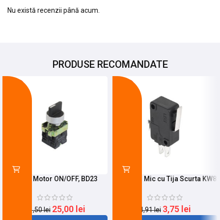
Nu există recenzii până acum.
PRODUSE RECOMANDATE
-21%
-24%
Buton Motor ON/OFF, BD23
Limitator Mic cu Tija Scurta KW8
25,00
lei
3,75
lei
31,50
lei
4,91
lei