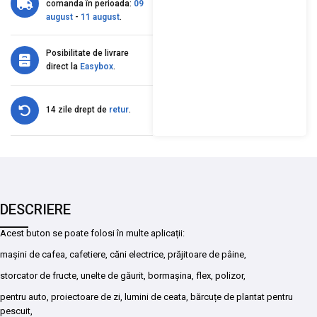
comanda în perioada:
09
august
-
11 august
.
Posibilitate de livrare
direct la
Easybox
.
14 zile drept de
retur
.
DESCRIERE
Acest buton se poate folosi în multe aplicații:
mașini de cafea, cafetiere, căni electrice, prăjitoare de pâine,
storcator de fructe, unelte de găurit, bormașina, flex, polizor,
pentru auto, proiectoare de zi, lumini de ceata, bărcuțe de plantat pentru
pescuit,