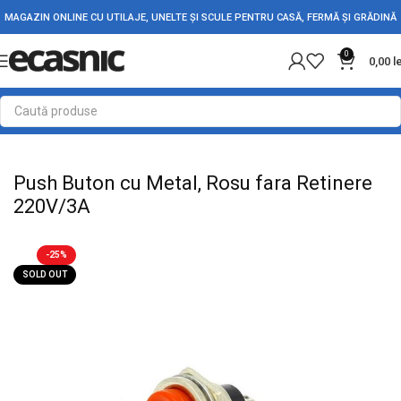
MAGAZIN ONLINE CU UTILAJE, UNELTE ȘI SCULE PENTRU CASĂ, FERMĂ ȘI GRĂDINĂ
0
0,00
l
Prima pagină
Electrice
Intrerupatoare - Butoane
Push Buton cu Metal, Rosu fara Retinere
220V/3A
-25%
SOLD OUT