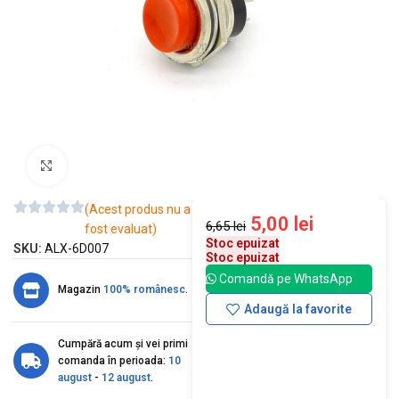
Mărește imaginea
(Acest produs nu a
5,00
lei
6,65
lei
fost evaluat)
Stoc epuizat
SKU:
ALX-6D007
Stoc epuizat
Comandă pe WhatsApp
Magazin
100% românesc
.
Adaugă la favorite
Cumpără acum și vei primi
comanda în perioada:
10
august
-
12 august
.