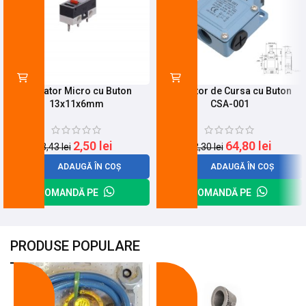
Limitator Micro cu Buton
Limitator de Cursa cu Buton
13x11x6mm
CSA-001
2,50
lei
64,80
lei
3,43
lei
82,30
lei
ADAUGĂ ÎN COȘ
ADAUGĂ ÎN COȘ
COMANDĂ PE
COMANDĂ PE
PRODUSE POPULARE
-18%
-10%