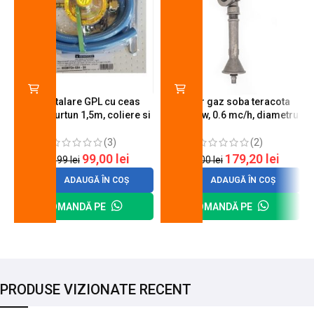
Kit instalare GPL cu ceas
Arzator gaz soba teracota
butelie, furtun 1,5m, coliere si
A600, 6 kw, 0.6 mc/h, diametru
cheie de strangere
90 mm
(3)
(2)
99,00
lei
179,20
lei
120,99
lei
200,00
lei
ADAUGĂ ÎN COȘ
ADAUGĂ ÎN COȘ
COMANDĂ PE
COMANDĂ PE
PRODUSE VIZIONATE RECENT