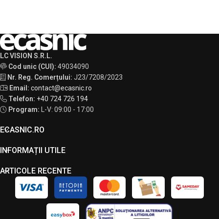
LC VISION S.R.L.
Cod unic (CUI):
49034090
Nr. Reg. Comerțului:
J23/7208/2023
Email:
contact@ecasnic.ro
Telefon:
+40 724 726 194
Program:
L-V: 09:00 - 17:00
ECASNIC.RO
INFORMAȚII UTILE
ARTICOLE RECENTE