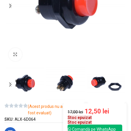
Mărește imaginea
(Acest produs nu a
12,50
lei
17,00
lei
fost evaluat)
Stoc epuizat
SKU:
ALX-6D064
Stoc epuizat
Comandă pe WhatsApp