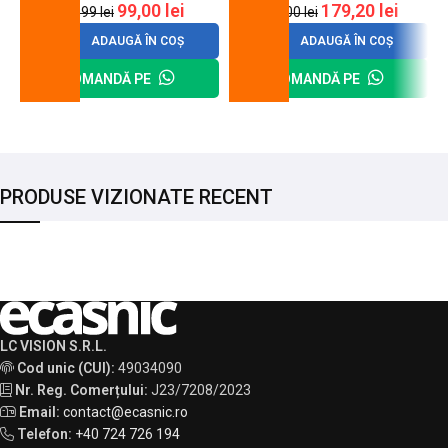
99,00
lei
179,20
lei
120,99
lei
200,00
lei
ADAUGĂ ÎN COȘ
ADAUGĂ ÎN COȘ
COMANDĂ PE
COMANDĂ PE
PRODUSE VIZIONATE RECENT
LC VISION S.R.L.
Cod unic (CUI):
49034090
Nr. Reg. Comerțului:
J23/7208/2023
Email:
contact@ecasnic.ro
Telefon:
+40 724 726 194