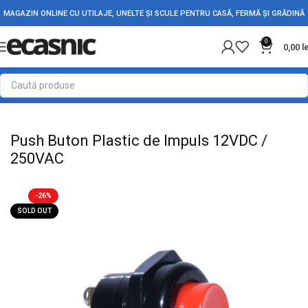
MAGAZIN ONLINE CU UTILAJE, UNELTE ȘI SCULE PENTRU CASĂ, FERMĂ ȘI GRĂDINĂ
0
0,00
l
Prima pagină
Electrice
Intrerupatoare - Butoane
Push Buton Plastic de Impuls 12VDC /
250VAC
-26%
SOLD OUT