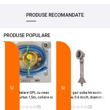
PRODUSE RECOMANDATE
PRODUSE POPULARE
-18%
-10%
Kit instalare GPL cu ceas
Arzator gaz soba teracota
butelie, furtun 1,5m, coliere si
A600, 6 kw, 0.6 mc/h, diametru
cheie de strangere
90 mm
(3)
(2)