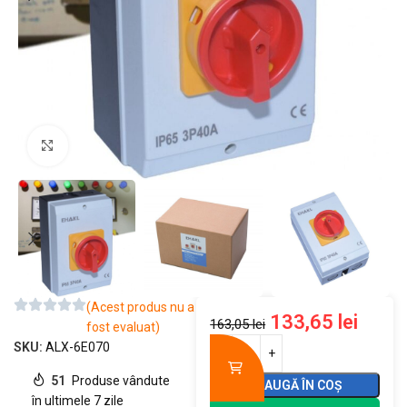
Mărește imaginea
(Acest produs nu a
133,65
lei
163,05
lei
fost evaluat)
SKU:
ALX-6E070
51
Produse vândute
ADAUGĂ ÎN COȘ
în ultimele 7 zile