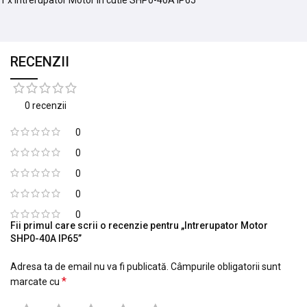
1 x Intrerupator Motor in cutie SHP0-40A IP65
RECENZII
0 recenzii
0
0
0
0
0
Fii primul care scrii o recenzie pentru „Intrerupator Motor
SHP0-40A IP65”
Adresa ta de email nu va fi publicată.
Câmpurile obligatorii sunt
*
marcate cu