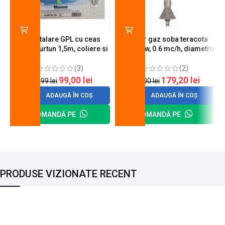
Kit instalare GPL cu ceas
Arzator gaz soba teracota
butelie, furtun 1,5m, coliere si
A600, 6 kw, 0.6 mc/h, diametru
cheie de strangere
90 mm
(3)
(2)
99,00
lei
179,20
lei
120,99
lei
200,00
lei
ADAUGĂ ÎN COȘ
ADAUGĂ ÎN COȘ
COMANDĂ PE
COMANDĂ PE
PRODUSE VIZIONATE RECENT