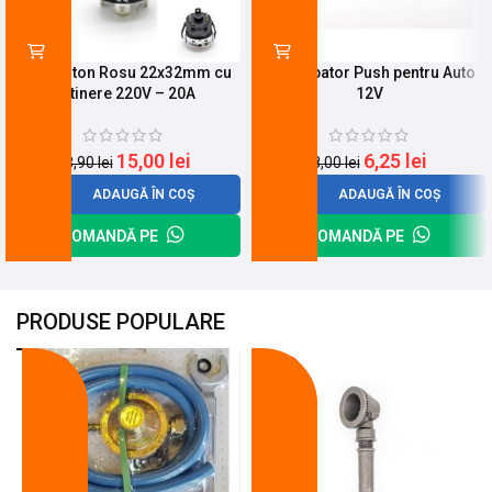
Push Buton Rosu 22x32mm cu
Intrerupator Push pentru Auto
Retinere 220V – 20A
12V
15,00
lei
6,25
lei
18,90
lei
8,00
lei
ADAUGĂ ÎN COȘ
ADAUGĂ ÎN COȘ
COMANDĂ PE
COMANDĂ PE
PRODUSE POPULARE
-18%
-10%