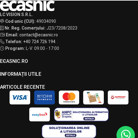
LC VISION S.R.L.
Cod unic (CUI):
49034090
Nr. Reg. Comerțului:
J23/7208/2023
Email:
contact@ecasnic.ro
Telefon:
+40 724 726 194
Program:
L-V: 09:00 - 17:00
ECASNIC.RO
INFORMAȚII UTILE
ARTICOLE RECENTE