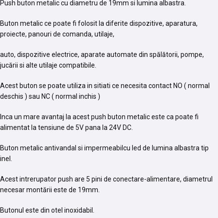
Push buton metalic cu diametru de 19mm si lumina albastra.
Buton metalic ce poate fi folosit la diferite dispozitive, aparatura,
proiecte, panouri de comanda, utilaje,
auto, dispozitive electrice,
aparate automate din spălătorii, pompe,
jucării si alte utilaje compatibile.
Acest buton se poate utiliza in sitiati ce necesita contact NO ( normal
deschis ) sau NC ( normal inchis )
Inca un mare avantaj la acest push buton metalic este ca poate fi
alimentat la tensiune de 5V pana la 24V DC.
Buton metalic antivandal si impermeabilcu led de lumina albastra tip
inel.
Acest intrerupator push are 5 pini de conectare-alimentare, diametrul
necesar montării este de 19mm.
Butonul este din otel inoxidabil.