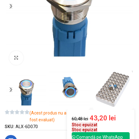
Mărește imaginea
(Acest produs nu a
43,20
lei
60,48
lei
fost evaluat)
Stoc epuizat
SKU:
ALX-6D070
Stoc epuizat
Comandă pe WhatsApp