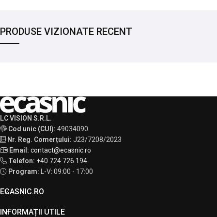
PRODUSE VIZIONATE RECENT
LC VISION S.R.L.
Cod unic (CUI):
49034090
Nr. Reg. Comerțului:
J23/7208/2023
Email:
contact@ecasnic.ro
Telefon:
+40 724 726 194
Program:
L-V: 09:00 - 17:00
ECASNIC.RO
INFORMAȚII UTILE