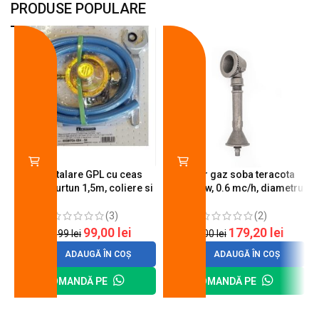
PRODUSE POPULARE
-18%
-10%
Kit instalare GPL cu ceas
Arzator gaz soba teracota
butelie, furtun 1,5m, coliere si
A600, 6 kw, 0.6 mc/h, diametru
cheie de strangere
90 mm
(3)
(2)
99,00
lei
179,20
lei
120,99
lei
200,00
lei
ADAUGĂ ÎN COȘ
ADAUGĂ ÎN COȘ
COMANDĂ PE
COMANDĂ PE