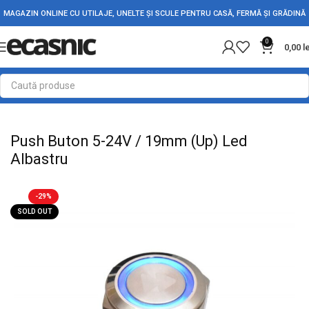
MAGAZIN ONLINE CU UTILAJE, UNELTE ȘI SCULE PENTRU CASĂ, FERMĂ ȘI GRĂDINĂ
0
0,00
l
Prima pagină
Electrice
Intrerupatoare - Butoane
Push Buton 5-24V / 19mm (Up) Led
Albastru
-29%
SOLD OUT