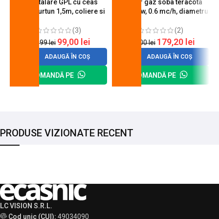
Kit instalare GPL cu ceas
Arzator gaz soba teracota
butelie, furtun 1,5m, coliere si
A600, 6 kw, 0.6 mc/h, diametru
cheie de strangere
90 mm
(3)
(2)
99,00
lei
179,20
lei
120,99
lei
200,00
lei
ADAUGĂ ÎN COȘ
ADAUGĂ ÎN COȘ
COMANDĂ PE
COMANDĂ PE
PRODUSE VIZIONATE RECENT
LC VISION S.R.L.
Cod unic (CUI):
49034090