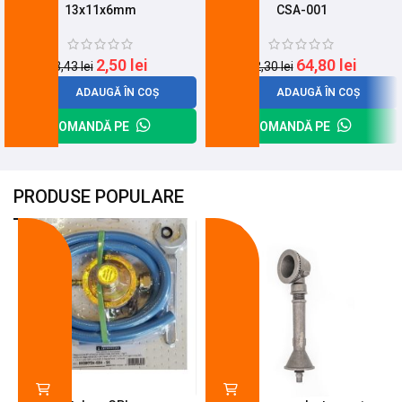
13x11x6mm
CSA-001
2,50
lei
64,80
lei
3,43
lei
82,30
lei
ADAUGĂ ÎN COȘ
ADAUGĂ ÎN COȘ
COMANDĂ PE
COMANDĂ PE
PRODUSE POPULARE
-18%
-10%