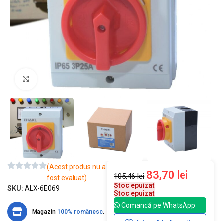
Mărește imaginea
(Acest produs nu a
83,70
lei
105,46
lei
fost evaluat)
Stoc epuizat
SKU:
ALX-6E069
Stoc epuizat
Comandă pe WhatsApp
Magazin
100% românesc
.