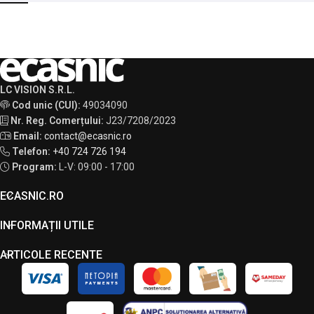
LC VISION S.R.L.
Cod unic (CUI):
49034090
Nr. Reg. Comerțului:
J23/7208/2023
Email:
contact@ecasnic.ro
Telefon:
+40 724 726 194
Program:
L-V: 09:00 - 17:00
ECASNIC.RO
INFORMAȚII UTILE
ARTICOLE RECENTE