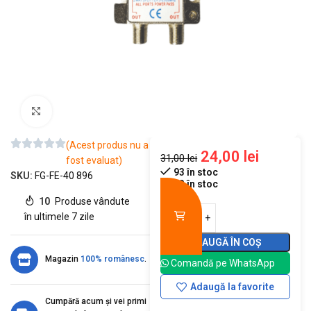
Mărește imaginea
(Acest produs nu a
24,00
lei
31,00
lei
fost evaluat)
93 în stoc
SKU:
FG-FE-40 896
93 în stoc
10
Produse vândute
în ultimele 7 zile
ADAUGĂ ÎN COȘ
Magazin
100% românesc
.
Comandă pe WhatsApp
Adaugă la favorite
Cumpără acum și vei primi