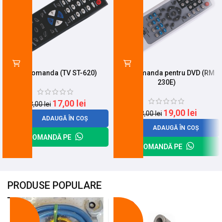
Telecomanda (TV ST-620)
Telecomanda pentru DVD (RM
230E)
17,00
lei
23,00
lei
19,00
lei
23,00
lei
ADAUGĂ ÎN COȘ
ADAUGĂ ÎN COȘ
COMANDĂ PE
COMANDĂ PE
PRODUSE POPULARE
-18%
-10%