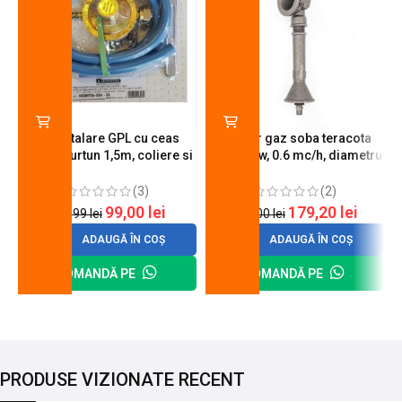
Kit instalare GPL cu ceas
Arzator gaz soba teracota
butelie, furtun 1,5m, coliere si
A600, 6 kw, 0.6 mc/h, diametru
cheie de strangere
90 mm
(3)
(2)
99,00
lei
179,20
lei
120,99
lei
200,00
lei
ADAUGĂ ÎN COȘ
ADAUGĂ ÎN COȘ
COMANDĂ PE
COMANDĂ PE
PRODUSE VIZIONATE RECENT