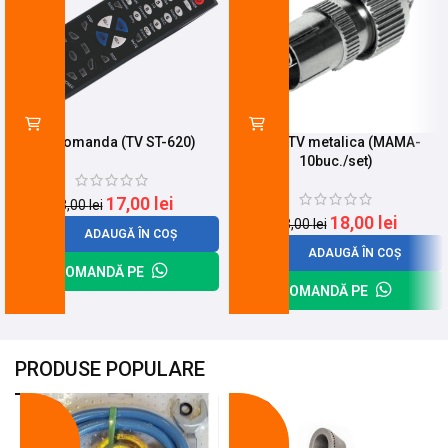
Telecomanda (TV ST-620)
Mufa TV metalica (MAMA-
10buc./set)
17,00
lei
23,00
lei
18,00
lei
23,00
lei
ADAUGĂ ÎN COȘ
ADAUGĂ ÎN COȘ
COMANDĂ PE
COMANDĂ PE
PRODUSE POPULARE
-18%
-10%