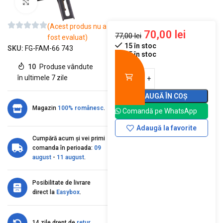
Mărește imaginea
(Acest produs nu a
70,00
lei
77,00
lei
fost evaluat)
15 în stoc
SKU:
FG-FAM-66 743
15 în stoc
10
Produse vândute
în ultimele 7 zile
ADAUGĂ ÎN COȘ
Magazin
100% românesc
.
Comandă pe WhatsApp
Adaugă la favorite
Cumpără acum și vei primi
comanda în perioada:
09
august
-
11 august
.
Posibilitate de livrare
direct la
Easybox
.
14 zile drept de
retur
.