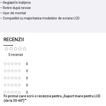
– Reglabil în înălțime
– Rotire după nevoie
– Ușor de montat
– Compatibil cu majoritatea modelelor de ecrane LCD
RECENZII
0 recenzii
0
0
0
0
0
Fii primul care scrii o recenzie pentru „Suport mare pentru LCD
(de la 30-60″)””