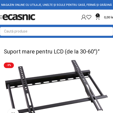
MAGAZIN ONLINE CU UTILAJE, UNELTE ȘI SCULE PENTRU CASĂ, FERMĂ ȘI GRĂDINĂ
0
0,00
l
Prima pagină
Electrice TV
Telefon
Audio
Internet
Suport mare pentru LCD (de la 30-60″)”
-9%