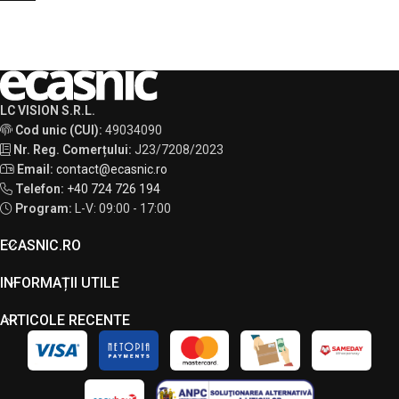
LC VISION S.R.L.
Cod unic (CUI):
49034090
Nr. Reg. Comerțului:
J23/7208/2023
Email:
contact@ecasnic.ro
Telefon:
+40 724 726 194
Program:
L-V: 09:00 - 17:00
ECASNIC.RO
INFORMAȚII UTILE
ARTICOLE RECENTE