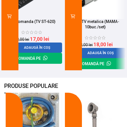
Telecomanda (TV ST-620)
Mufa TV metalica (MAMA-
10buc./set)
17,00
lei
23,00
lei
18,00
lei
23,00
lei
ADAUGĂ ÎN COȘ
ADAUGĂ ÎN COȘ
COMANDĂ PE
COMANDĂ PE
PRODUSE POPULARE
-18%
-10%