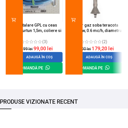
Kit instalare GPL cu ceas
Arzator gaz soba teracota
butelie, furtun 1,5m, coliere si
A600, 6 kw, 0.6 mc/h, diametru
cheie de strangere
90 mm
(3)
(2)
99,00
lei
179,20
lei
120,99
lei
200,00
lei
ADAUGĂ ÎN COȘ
ADAUGĂ ÎN COȘ
COMANDĂ PE
COMANDĂ PE
PRODUSE VIZIONATE RECENT