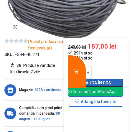
Mărește imaginea
(Acest produs nu a
187,00
lei
248,00
lei
fost evaluat)
29 în stoc
SKU:
FG-FE-40 271
29 în stoc
38
Produse vândute
în ultimele 7 zile
ADAUGĂ ÎN COȘ
Magazin
100% românesc
.
Comandă pe WhatsApp
Adaugă la favorite
Cumpără acum și vei primi
comanda în perioada:
09
august
-
11 august
.