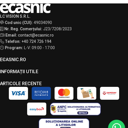
LC VISION S.R.L.
Cod unic (CUI):
49034090
Nr. Reg. Comerțului:
J23/7208/2023
Email:
contact@ecasnic.ro
Telefon:
+40 724 726 194
Program:
L-V: 09:00 - 17:00
ECASNIC.RO
INFORMAȚII UTILE
ARTICOLE RECENTE