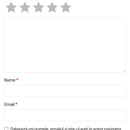
*
Nume
*
Email
Salvează-mi numele, emailul și site-ul web în acest navigator