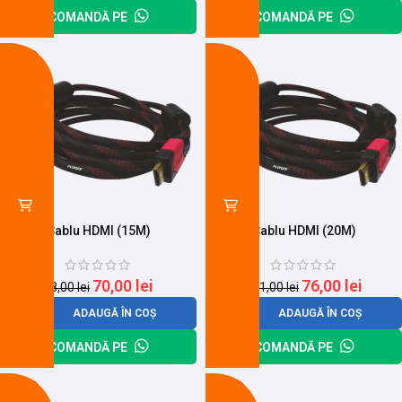
COMANDĂ PE
COMANDĂ PE
-20%
-25%
Cablu HDMI (15M)
Cablu HDMI (20M)
70,00
lei
76,00
lei
88,00
lei
101,00
lei
ADAUGĂ ÎN COȘ
ADAUGĂ ÎN COȘ
COMANDĂ PE
COMANDĂ PE
-27%
-18%