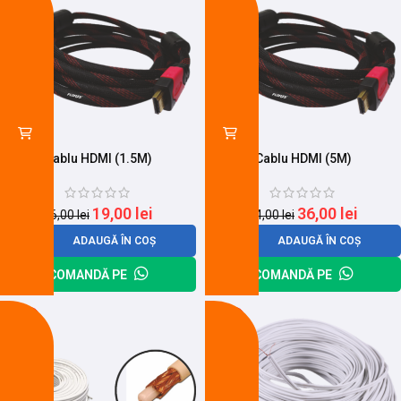
Cablu HDMI (1.5M)
Cablu HDMI (5M)
19,00
lei
36,00
lei
26,00
lei
44,00
lei
ADAUGĂ ÎN COȘ
ADAUGĂ ÎN COȘ
COMANDĂ PE
COMANDĂ PE
-15%
-23%