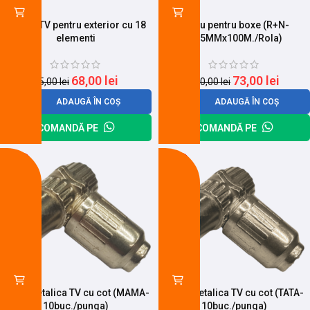
Antena TV pentru exterior cu 18
Cablu pentru boxe (R+N-
elementi
0.75MMx100M./Rola)
68,00
lei
73,00
lei
85,00
lei
100,00
lei
ADAUGĂ ÎN COȘ
ADAUGĂ ÎN COȘ
COMANDĂ PE
COMANDĂ PE
-11%
-25%
Mufa metalica TV cu cot (MAMA-
Mufa metalica TV cu cot (TATA-
10buc./punga)
10buc./punga)