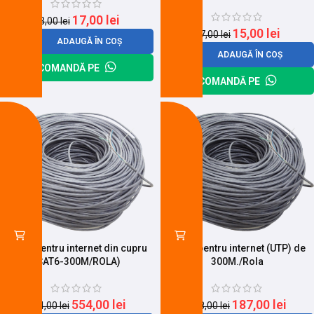
17,00
lei
23,00
lei
15,00
lei
17,00
lei
ADAUGĂ ÎN COȘ
ADAUGĂ ÎN COȘ
COMANDĂ PE
COMANDĂ PE
-10%
-25%
Cablu pentru internet din cupru
Cablu pentru internet (UTP) de
(CAT6-300M/ROLA)
300M./Rola
554,00
lei
187,00
lei
614,00
lei
248,00
lei