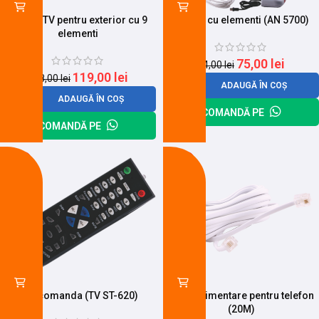
Antena TV pentru exterior cu 9
Antena cu elementi (AN 5700)
elementi
75,00
lei
84,00
lei
119,00
lei
138,00
lei
ADAUGĂ ÎN COȘ
ADAUGĂ ÎN COȘ
COMANDĂ PE
COMANDĂ PE
-26%
-12%
Telecomanda (TV ST-620)
Cablu alimentare pentru telefon
(20M)