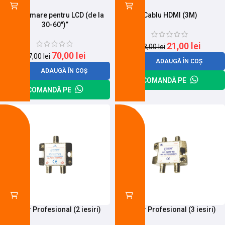
Suport mare pentru LCD (de la
Cablu HDMI (3M)
30-60″)”
21,00
lei
28,00
lei
70,00
lei
77,00
lei
ADAUGĂ ÎN COȘ
ADAUGĂ ÎN COȘ
COMANDĂ PE
COMANDĂ PE
-23%
-19%
Spliter Profesional (2 iesiri)
Spliter Profesional (3 iesiri)