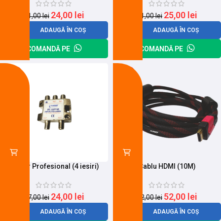
24,00
lei
25,00
lei
31,00
lei
31,00
lei
ADAUGĂ ÎN COȘ
ADAUGĂ ÎN COȘ
COMANDĂ PE
COMANDĂ PE
-11%
-28%
Spliter Profesional (4 iesiri)
Cablu HDMI (10M)
24,00
lei
52,00
lei
27,00
lei
72,00
lei
ADAUGĂ ÎN COȘ
ADAUGĂ ÎN COȘ