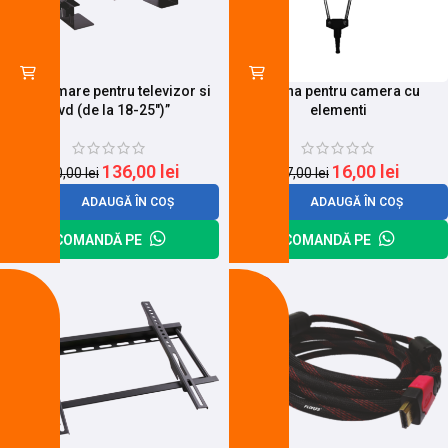
Suport mare pentru televizor si
Antena pentru camera cu
dvd (de la 18-25″)”
elementi
136,00
lei
16,00
lei
160,00
lei
17,00
lei
ADAUGĂ ÎN COȘ
ADAUGĂ ÎN COȘ
COMANDĂ PE
COMANDĂ PE
-9%
-25%