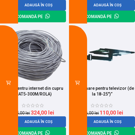
ADAUGĂ ÎN COȘ
ADAUGĂ ÎN COȘ
COMANDĂ PE
COMANDĂ PE
-16%
-13%
Cablu pentru internet din cupru
Suport mare pentru televizor (de
(CAT5-300M/ROLA)
la 18-25″)”
324,00
lei
110,00
lei
385,00
lei
126,00
lei
ADAUGĂ ÎN COȘ
ADAUGĂ ÎN COȘ
COMANDĂ PE
COMANDĂ PE