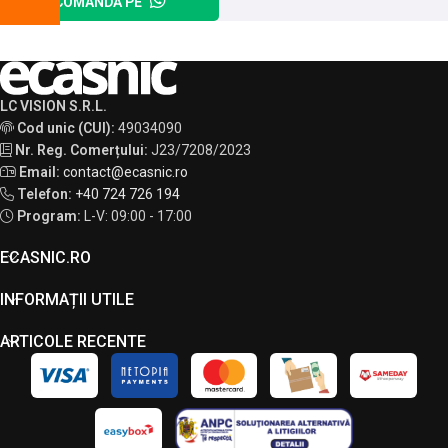
COMANDĂ PE
LC VISION S.R.L.
Cod unic (CUI):
49034090
Nr. Reg. Comerțului:
J23/7208/2023
Email:
contact@ecasnic.ro
Telefon:
+40 724 726 194
Program:
L-V: 09:00 - 17:00
ECASNIC.RO
INFORMAȚII UTILE
ARTICOLE RECENTE