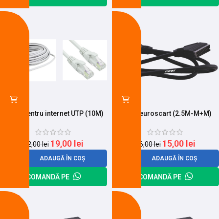
-14%
-6%
Cablu pentru internet UTP (10M)
Cablu euroscart (2.5M-M+M)
19,00
lei
15,00
lei
22,00
lei
16,00
lei
ADAUGĂ ÎN COȘ
ADAUGĂ ÎN COȘ
COMANDĂ PE
COMANDĂ PE
-15%
-25%