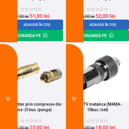
51,00
lei
52,00
lei
57,00
lei
69,00
lei
ADAUGĂ ÎN COȘ
ADAUGĂ ÎN COȘ
COMANDĂ PE
COMANDĂ PE
-26%
-22%
Mufa spliter prin compresie din
Mufa TV metalica (MAMA-
bronz-(5 buc./punga)
10buc./set)
23,00
lei
18,00
lei
31,00
lei
23,00
lei