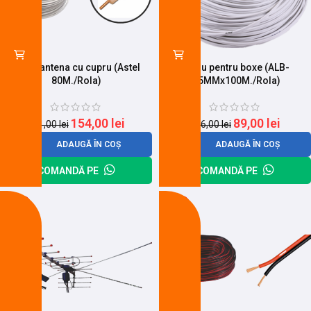
Cablu antena cu cupru (Astel
Cablu pentru boxe (ALB-
80M./Rola)
1.5MMx100M./Rola)
154,00
lei
89,00
lei
181,00
lei
116,00
lei
ADAUGĂ ÎN COȘ
ADAUGĂ ÎN COȘ
COMANDĂ PE
COMANDĂ PE
-20%
-27%