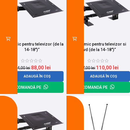
Suport mic pentru televizor (de la
Suport mic pentru televizor si
14-18″)”
dvd (de la 14-18″)”
88,00
lei
110,00
lei
104,00
lei
147,00
lei
ADAUGĂ ÎN COȘ
ADAUGĂ ÎN COȘ
COMANDĂ PE
COMANDĂ PE
-15%
-6%