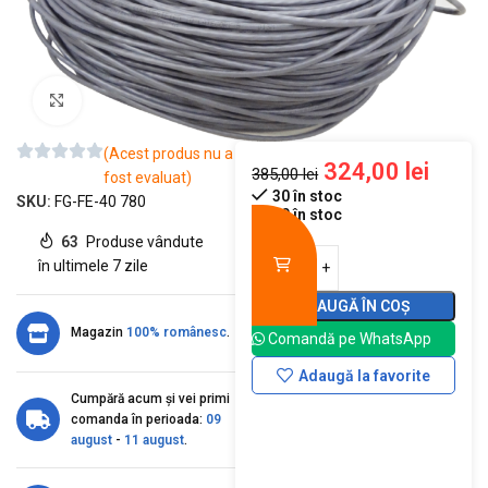
Mărește imaginea
(Acest produs nu a
324,00
lei
385,00
lei
fost evaluat)
30 în stoc
SKU:
FG-FE-40 780
30 în stoc
63
Produse vândute
în ultimele 7 zile
ADAUGĂ ÎN COȘ
Magazin
100% românesc
.
Comandă pe WhatsApp
Adaugă la favorite
Cumpără acum și vei primi
comanda în perioada:
09
august
-
11 august
.