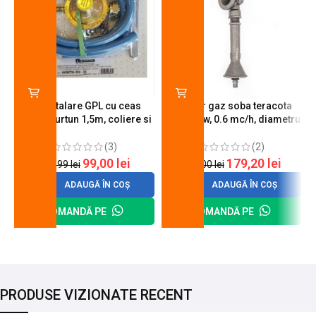
Kit instalare GPL cu ceas
Arzator gaz soba teracota
butelie, furtun 1,5m, coliere si
A600, 6 kw, 0.6 mc/h, diametru
cheie de strangere
90 mm
(3)
(2)
99,00
lei
179,20
lei
120,99
lei
200,00
lei
ADAUGĂ ÎN COȘ
ADAUGĂ ÎN COȘ
COMANDĂ PE
COMANDĂ PE
PRODUSE VIZIONATE RECENT