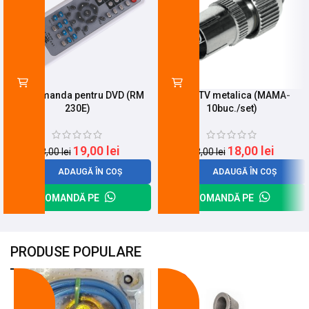
Telecomanda pentru DVD (RM
Mufa TV metalica (MAMA-
230E)
10buc./set)
19,00
lei
18,00
lei
23,00
lei
23,00
lei
ADAUGĂ ÎN COȘ
ADAUGĂ ÎN COȘ
COMANDĂ PE
COMANDĂ PE
PRODUSE POPULARE
-18%
-10%