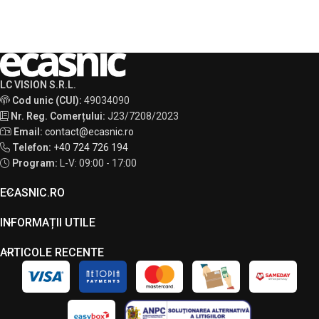
LC VISION S.R.L.
Cod unic (CUI):
49034090
Nr. Reg. Comerțului:
J23/7208/2023
Email:
contact@ecasnic.ro
Telefon:
+40 724 726 194
Program:
L-V: 09:00 - 17:00
ECASNIC.RO
INFORMAȚII UTILE
ARTICOLE RECENTE