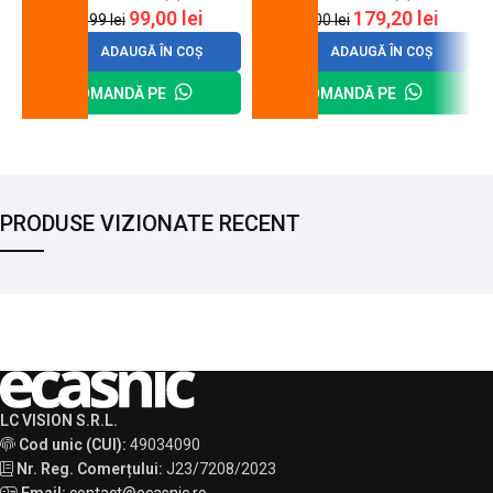
99,00
lei
179,20
lei
120,99
lei
200,00
lei
ADAUGĂ ÎN COȘ
ADAUGĂ ÎN COȘ
COMANDĂ PE
COMANDĂ PE
PRODUSE VIZIONATE RECENT
LC VISION S.R.L.
Cod unic (CUI):
49034090
Nr. Reg. Comerțului:
J23/7208/2023