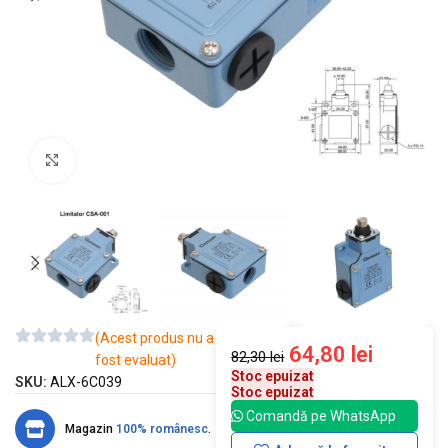
Mărește imaginea
(Acest produs nu a
64,80
lei
82,30
lei
fost evaluat)
Stoc epuizat
SKU:
ALX-6C039
Stoc epuizat
Comandă pe WhatsApp
Magazin
100% românesc
.