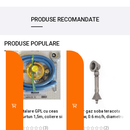
PRODUSE RECOMANDATE
PRODUSE POPULARE
-18%
-10%
Kit instalare GPL cu ceas
Arzator gaz soba teracota
butelie, furtun 1,5m, coliere si
A600, 6 kw, 0.6 mc/h, diametru
cheie de strangere
90 mm
(3)
(2)