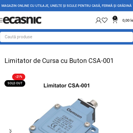
MAGAZIN ONLINE CU UTILAJE, UNELTE ȘI SCULE PENTRU CASĂ, FERMĂ ȘI GRĂDINĂ
0
0,00
l
Prima pagină
Electrice
Intrerupatoare - Butoane
Limitator de Cursa cu Buton CSA-001
-21%
SOLD OUT