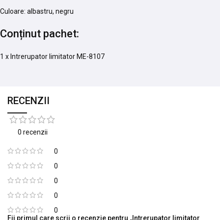
Culoare: albastru, negru
Conținut pachet:
1 x Intrerupator limitator ME-8107
RECENZII
0 recenzii
0
0
0
0
0
Fii primul care scrii o recenzie pentru „Intrerupator limitator