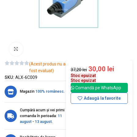
Mărește imaginea
(Acest produs nu a
30,00
lei
37,20
lei
fost evaluat)
Stoc epuizat
SKU:
ALX-6C009
Stoc epuizat
Comandă pe WhatsApp
Magazin
100% românesc
.
Adaugă la favorite
Cumpără acum și vei primi
comanda în perioada:
11
august
-
13 august
.