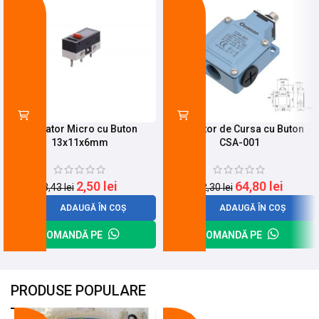
Limitator Micro cu Buton
Limitator de Cursa cu Buton
13x11x6mm
CSA-001
2,50
lei
64,80
lei
3,43
lei
82,30
lei
ADAUGĂ ÎN COȘ
ADAUGĂ ÎN COȘ
COMANDĂ PE
COMANDĂ PE
PRODUSE POPULARE