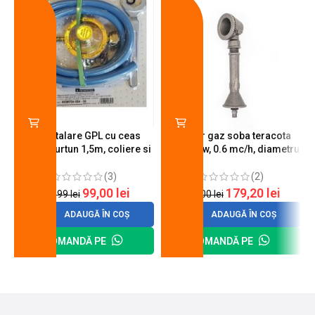
-18%
-10%
Kit instalare GPL cu ceas
Arzator gaz soba teracota
butelie, furtun 1,5m, coliere si
A600, 6 kw, 0.6 mc/h, diametru
cheie de strangere
90 mm
(3)
(2)
99,00
lei
179,20
lei
120,99
lei
200,00
lei
ADAUGĂ ÎN COȘ
ADAUGĂ ÎN COȘ
COMANDĂ PE
COMANDĂ PE