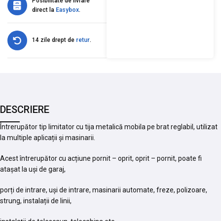
Posibilitate de livrare
direct la
Easybox
.
14 zile drept de
retur
.
DESCRIERE
Întrerupător tip limitator cu tija metalică mobila pe brat reglabil, utilizat
la multiple aplicații și masinarii.
Acest întrerupător cu acțiune pornit – oprit, oprit – pornit, poate fi
atașat la uși de garaj,
porți de intrare, uși de intrare, masinarii automate, freze, polizoare,
strung, instalații de linii,