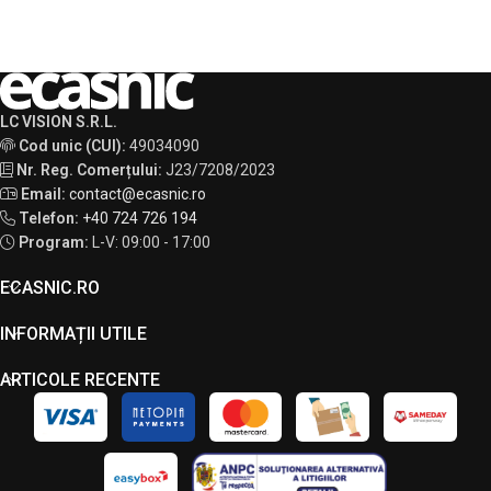
LC VISION S.R.L.
Cod unic (CUI):
49034090
Nr. Reg. Comerțului:
J23/7208/2023
Email:
contact@ecasnic.ro
Telefon:
+40 724 726 194
Program:
L-V: 09:00 - 17:00
ECASNIC.RO
INFORMAȚII UTILE
ARTICOLE RECENTE