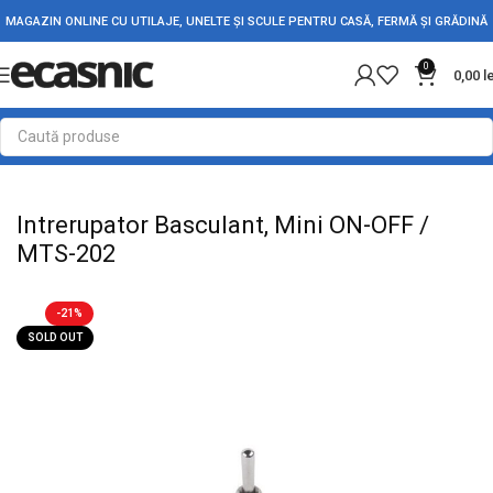
MAGAZIN ONLINE CU UTILAJE, UNELTE ȘI SCULE PENTRU CASĂ, FERMĂ ȘI GRĂDINĂ
0
0,00
l
Prima pagină
Electrice
Intrerupatoare - Butoane
Intrerupator Basculant, Mini ON-OFF /
MTS-202
-21%
SOLD OUT