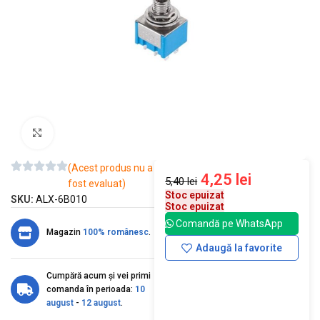
Mărește imaginea
(Acest produs nu a
4,25
lei
5,40
lei
fost evaluat)
Stoc epuizat
SKU:
ALX-6B010
Stoc epuizat
Comandă pe WhatsApp
Magazin
100% românesc
.
Adaugă la favorite
Cumpără acum și vei primi
comanda în perioada:
10
august
-
12 august
.