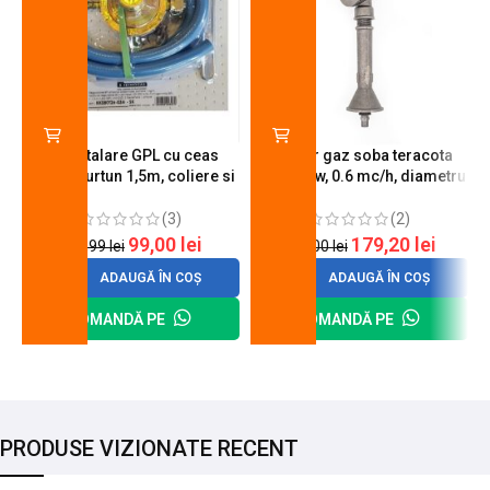
Kit instalare GPL cu ceas
Arzator gaz soba teracota
butelie, furtun 1,5m, coliere si
A600, 6 kw, 0.6 mc/h, diametru
cheie de strangere
90 mm
(3)
(2)
99,00
lei
179,20
lei
120,99
lei
200,00
lei
ADAUGĂ ÎN COȘ
ADAUGĂ ÎN COȘ
COMANDĂ PE
COMANDĂ PE
PRODUSE VIZIONATE RECENT