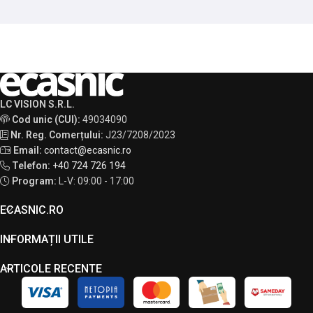
LC VISION S.R.L.
Cod unic (CUI):
49034090
Nr. Reg. Comerțului:
J23/7208/2023
Email:
contact@ecasnic.ro
Telefon:
+40 724 726 194
Program:
L-V: 09:00 - 17:00
ECASNIC.RO
INFORMAȚII UTILE
ARTICOLE RECENTE