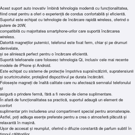
Acest suport auto inovativ îmbină tehnologia modernă cu funcționalitatea,
fiind creat pentru a oferi o experiență de condus confortabilă și eficientă.
Suportul este echipat cu tehnologie de încărcare rapidă wireless, oferind o
putere de 20W,
compatibilă cu majoritatea smartphone-urilor care suportă încărcarea
wireless.
Datorită magneților puternici, telefonul este fixat ferm, chiar și pe drumuri
denivelate,
și se aliniează perfect pentru o încărcare eficientă.
Suportă telefoanele care folosesc tehnologia Qi, inclusiv cele mai recente
modele de iPhone și Android.
Este echipat cu sisteme de protecție împotriva supraîncălzirii, supratensiunii
și scurtcircuitelor, protejând dispozitivul pe durata încărcării.
Folosește magneți de înaltă calitate care nu afectează semnalul telefonului
și
asigură o prindere fermă, fără a fi nevoie de cleme suplimentare.
În afară de funcționalitatea sa practică, suportul adaugă un element de
confort
suplimentar prin includerea unui compartiment special pentru aromaterapie.
Astfel, poți adăuga esențe preferate pentru a crea o atmosferă plăcută și
relaxantă în mașină.
Ușor de accesat și reumplut, oferind o difuzie constantă de parfum subtil în
timpul călătoriilor.