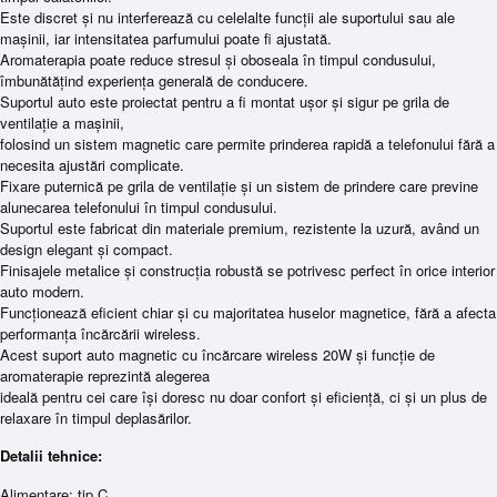
Este discret și nu interferează cu celelalte funcții ale suportului sau ale
mașinii, iar intensitatea parfumului poate fi ajustată.
Aromaterapia poate reduce stresul și oboseala în timpul condusului,
îmbunătățind experiența generală de conducere.
Suportul auto este proiectat pentru a fi montat ușor și sigur pe grila de
ventilație a mașinii,
folosind un sistem magnetic care permite prinderea rapidă a telefonului fără a
necesita ajustări complicate.
Fixare puternică pe grila de ventilație și un sistem de prindere care previne
alunecarea telefonului în timpul condusului.
Suportul este fabricat din materiale premium, rezistente la uzură, având un
design elegant și compact.
Finisajele metalice și construcția robustă se potrivesc perfect în orice interior
auto modern.
Funcționează eficient chiar și cu majoritatea huselor magnetice, fără a afecta
performanța încărcării wireless.
Acest suport auto magnetic cu încărcare wireless 20W și funcție de
aromaterapie reprezintă alegerea
ideală pentru cei care își doresc nu doar confort și eficiență, ci și un plus de
relaxare în timpul deplasărilor.
Detalii tehnice:
Alimentare: tip C