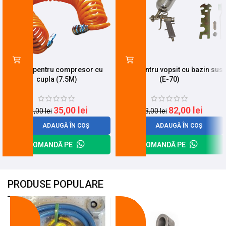
Furtun pentru compresor cu
Pistol pentru vopsit cu bazin sus
cupla (7.5M)
(E-70)
35,00
lei
82,00
lei
43,00
lei
103,00
lei
ADAUGĂ ÎN COȘ
ADAUGĂ ÎN COȘ
COMANDĂ PE
COMANDĂ PE
PRODUSE POPULARE
-18%
-10%