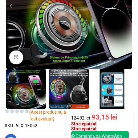
Mărește imaginea
(Acest produs nu a
93,15
lei
124,82
lei
fost evaluat)
Stoc epuizat
SKU:
ALX-1E052
Stoc epuizat
Comandă pe WhatsApp