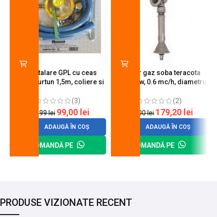
Kit instalare GPL cu ceas
Arzator gaz soba teracota
butelie, furtun 1,5m, coliere si
A600, 6 kw, 0.6 mc/h, diametru
cheie de strangere
90 mm
(3)
(2)
99,00
lei
179,20
lei
120,99
lei
200,00
lei
ADAUGĂ ÎN COȘ
ADAUGĂ ÎN COȘ
COMANDĂ PE
COMANDĂ PE
PRODUSE VIZIONATE RECENT