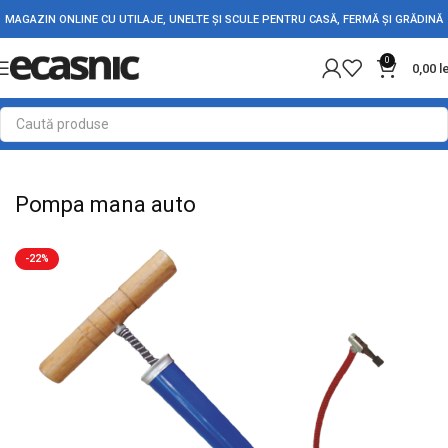
MAGAZIN ONLINE CU UTILAJE, UNELTE ȘI SCULE PENTRU CASĂ, FERMĂ ȘI GRĂDINĂ
0
0,00
l
Prima pagină
Accesorii Auto
Diverse Auto
Pompa mana auto
-22%