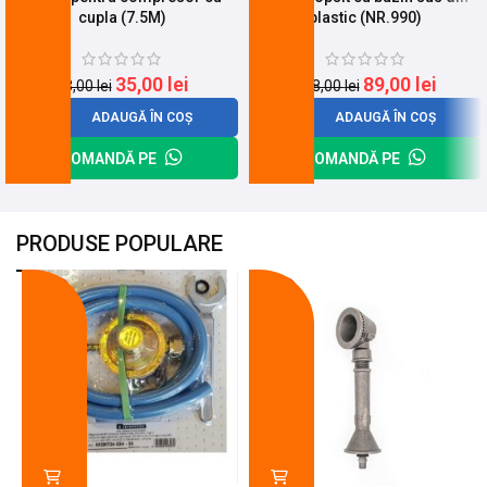
cupla (7.5M)
plastic (NR.990)
35,00
lei
89,00
lei
43,00
lei
118,00
lei
ADAUGĂ ÎN COȘ
ADAUGĂ ÎN COȘ
COMANDĂ PE
COMANDĂ PE
PRODUSE POPULARE
-18%
-10%