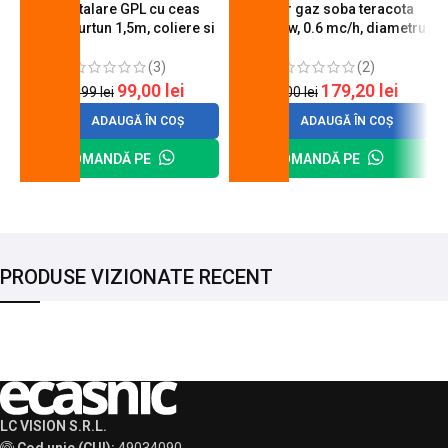
Kit instalare GPL cu ceas
Arzator gaz soba teracota
butelie, furtun 1,5m, coliere si
A600, 6 kw, 0.6 mc/h, diametru
cheie de strangere
90 mm
(3)
(2)
99,00
lei
179,20
lei
120,99
lei
200,00
lei
ADAUGĂ ÎN COȘ
ADAUGĂ ÎN COȘ
COMANDĂ PE
COMANDĂ PE
PRODUSE VIZIONATE RECENT
LC VISION S.R.L.
Cod unic (CUI):
49034090