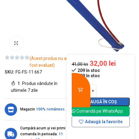
Mărește imaginea
(Acest produs nu a
32,00
lei
41,00
lei
fost evaluat)
209 în stoc
SKU:
FG-FS-11 667
209 în stoc
1
Produs vândute în
ultimele 7 zile
ADAUGĂ ÎN COȘ
Magazin
100% românesc
.
Comandă pe WhatsApp
Adaugă la favorite
Cumpără acum și vei primi
comanda în perioada:
11