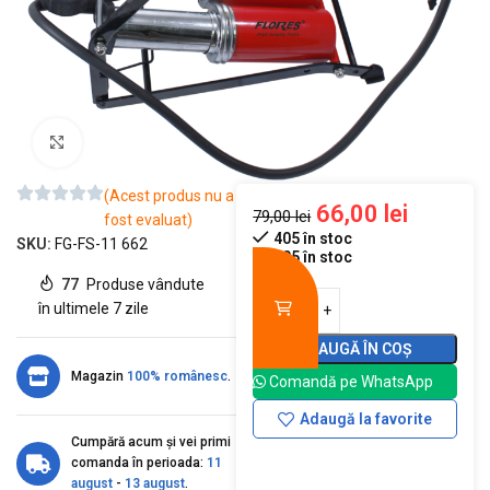
Mărește imaginea
(Acest produs nu a
66,00
lei
79,00
lei
fost evaluat)
405 în stoc
SKU:
FG-FS-11 662
405 în stoc
77
Produse vândute
în ultimele 7 zile
ADAUGĂ ÎN COȘ
Magazin
100% românesc
.
Comandă pe WhatsApp
Adaugă la favorite
Cumpără acum și vei primi
comanda în perioada:
11
august
-
13 august
.