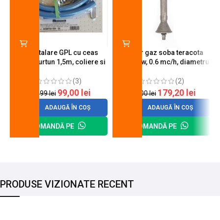
Kit instalare GPL cu ceas
Arzator gaz soba teracota
butelie, furtun 1,5m, coliere si
A600, 6 kw, 0.6 mc/h, diametru
cheie de strangere
90 mm
(3)
(2)
99,00
lei
179,20
lei
120,99
lei
200,00
lei
ADAUGĂ ÎN COȘ
ADAUGĂ ÎN COȘ
COMANDĂ PE
COMANDĂ PE
PRODUSE VIZIONATE RECENT