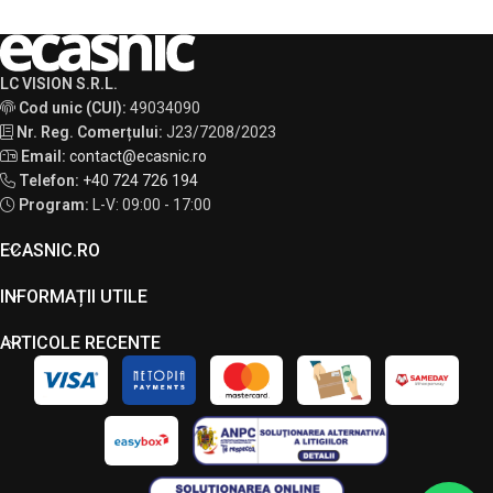
LC VISION S.R.L.
Cod unic (CUI):
49034090
Nr. Reg. Comerțului:
J23/7208/2023
Email:
contact@ecasnic.ro
Telefon:
+40 724 726 194
Program:
L-V: 09:00 - 17:00
ECASNIC.RO
INFORMAȚII UTILE
ARTICOLE RECENTE