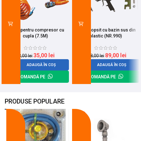
Furtun pentru compresor cu
Pistol vopsit cu bazin sus din
cupla (7.5M)
plastic (NR.990)
35,00
lei
89,00
lei
43,00
lei
118,00
lei
ADAUGĂ ÎN COȘ
ADAUGĂ ÎN COȘ
COMANDĂ PE
COMANDĂ PE
PRODUSE POPULARE
-18%
-10%