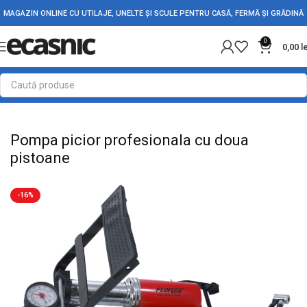
MAGAZIN ONLINE CU UTILAJE, UNELTE ȘI SCULE PENTRU CASĂ, FERMĂ ȘI GRĂDINĂ
0
0,00
l
Prima pagină
Accesorii Auto
Diverse Auto
Pompa picior profesionala cu doua
pistoane
-16%