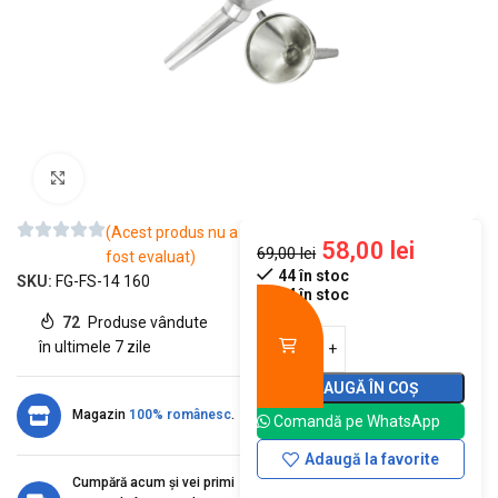
Mărește imaginea
(Acest produs nu a
58,00
lei
69,00
lei
fost evaluat)
44 în stoc
SKU:
FG-FS-14 160
44 în stoc
72
Produse vândute
în ultimele 7 zile
ADAUGĂ ÎN COȘ
Magazin
100% românesc
.
Comandă pe WhatsApp
Adaugă la favorite
Cumpără acum și vei primi