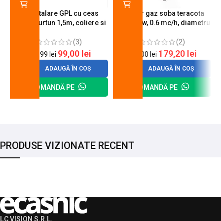
Kit instalare GPL cu ceas
Arzator gaz soba teracota
butelie, furtun 1,5m, coliere si
A600, 6 kw, 0.6 mc/h, diametru
cheie de strangere
90 mm
(3)
(2)
99,00
lei
179,20
lei
120,99
lei
200,00
lei
ADAUGĂ ÎN COȘ
ADAUGĂ ÎN COȘ
COMANDĂ PE
COMANDĂ PE
PRODUSE VIZIONATE RECENT
LC VISION S.R.L.