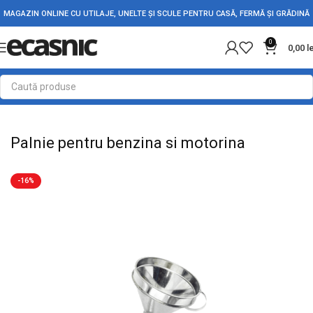
MAGAZIN ONLINE CU UTILAJE, UNELTE ȘI SCULE PENTRU CASĂ, FERMĂ ȘI GRĂDINĂ
0
0,00
l
Prima pagină
Accesorii Auto
Diverse Auto
Palnie pentru benzina si motorina
-16%