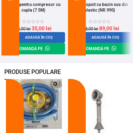
Furtun pentru compresor cu
Pistol vopsit cu bazin sus din
cupla (7.5M)
plastic (NR.990)
35,00
lei
89,00
lei
43,00
lei
118,00
lei
ADAUGĂ ÎN COȘ
ADAUGĂ ÎN COȘ
COMANDĂ PE
COMANDĂ PE
PRODUSE POPULARE
-18%
-10%