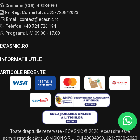
Cod unic (CUI):
49034090
Nr. Reg. Comerțului:
J23/7208/2023
Email:
contact@ecasnic.ro
Telefon:
+40 724 726 194
Program:
L-V: 09:00 - 17:00
ECASNIC.RO
INFORMAȚII UTILE
ARTICOLE RECENTE
Toate drepturile rezervate - ECASNIC © 2026. Acest site este
administrat de către LC VISION S.R.L., CUI 49034090, J23/7208/2023