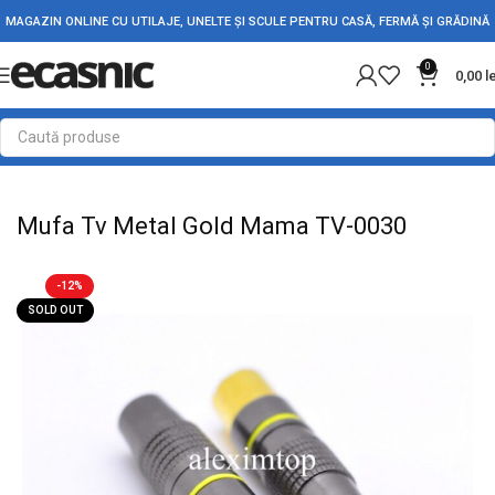
MAGAZIN ONLINE CU UTILAJE, UNELTE ȘI SCULE PENTRU CASĂ, FERMĂ ȘI GRĂDINĂ
0
0,00
l
Prima pagină
Electrice
Adaptori Conectori & Mufe
Mufa Tv Metal Gold Mama TV-0030
-12%
SOLD OUT