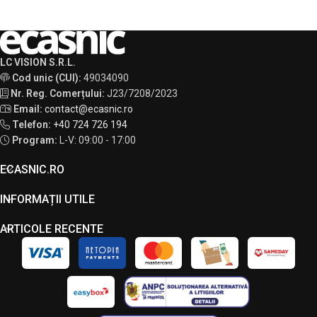
LC VISION S.R.L.
Cod unic (CUI):
49034090
Nr. Reg. Comerțului:
J23/7208/2023
Email:
contact@ecasnic.ro
Telefon:
+40 724 726 194
Program:
L-V: 09:00 - 17:00
ECASNIC.RO
INFORMAȚII UTILE
ARTICOLE RECENTE