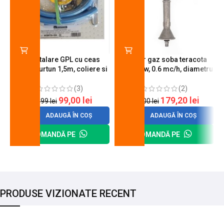
Kit instalare GPL cu ceas
Arzator gaz soba teracota
butelie, furtun 1,5m, coliere si
A600, 6 kw, 0.6 mc/h, diametru
cheie de strangere
90 mm
(3)
(2)
99,00
lei
179,20
lei
120,99
lei
200,00
lei
ADAUGĂ ÎN COȘ
ADAUGĂ ÎN COȘ
COMANDĂ PE
COMANDĂ PE
PRODUSE VIZIONATE RECENT