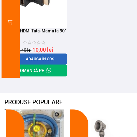
Adaptor HDMI Tata-Mama la 90˚
10,00
lei
13,40
lei
ADAUGĂ ÎN COȘ
COMANDĂ PE
PRODUSE POPULARE
-18%
-10%