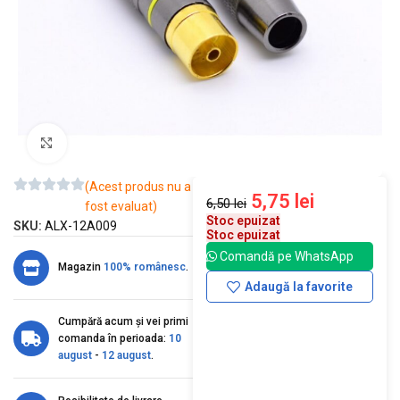
Mărește imaginea
(Acest produs nu a
5,75
lei
6,50
lei
fost evaluat)
Stoc epuizat
SKU:
ALX-12A009
Stoc epuizat
Comandă pe WhatsApp
Magazin
100% românesc
.
Adaugă la favorite
Cumpără acum și vei primi
comanda în perioada:
10
august
-
12 august
.