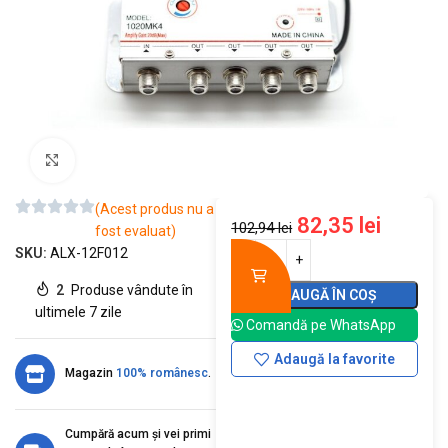
Mărește imaginea
(Acest produs nu a
82,35
lei
102,94
lei
fost evaluat)
SKU:
ALX-12F012
2
Produse vândute în
ADAUGĂ ÎN COȘ
ultimele 7 zile
Comandă pe WhatsApp
Adaugă la favorite
Magazin
100% românesc
.
Cumpără acum și vei primi