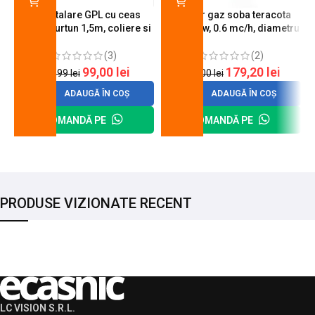
Kit instalare GPL cu ceas
Arzator gaz soba teracota
butelie, furtun 1,5m, coliere si
A600, 6 kw, 0.6 mc/h, diametru
cheie de strangere
90 mm
(3)
(2)
99,00
lei
179,20
lei
120,99
lei
200,00
lei
ADAUGĂ ÎN COȘ
ADAUGĂ ÎN COȘ
COMANDĂ PE
COMANDĂ PE
PRODUSE VIZIONATE RECENT
LC VISION S.R.L.