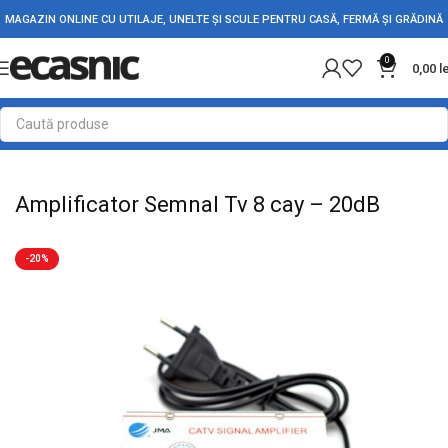
MAGAZIN ONLINE CU UTILAJE, UNELTE ȘI SCULE PENTRU CASĂ, FERMĂ ȘI GRĂDINĂ
0
0,00
l
Prima pagină
Electrice
Adaptori Conectori & Mufe
Amplificator Semnal Tv 8 cay – 20dB
-20%