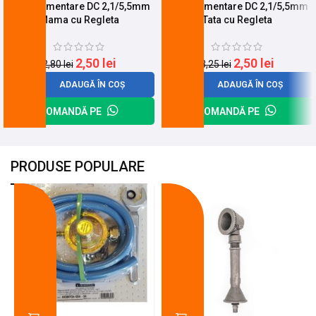
Mufa Alimentare DC 2,1/5,5mm
Mufa Alimentare DC 2,1/5,5mm
Mama cu Regleta
Tata cu Regleta
2,50
lei
2,50
lei
2,80
lei
3,25
lei
ADAUGĂ ÎN COȘ
ADAUGĂ ÎN COȘ
COMANDĂ PE
COMANDĂ PE
PRODUSE POPULARE
-18%
-10%