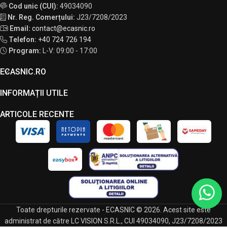
Cod unic (CUI):
49034090
Nr. Reg. Comerțului:
J23/7208/2023
Email:
contact@ecasnic.ro
Telefon:
+40 724 726 194
Program:
L-V: 09:00 - 17:00
ECASNIC.RO
INFORMAȚII UTILE
ARTICOLE RECENTE
Toate drepturile rezervate - ECASNIC © 2026. Acest site este
administrat de către LC VISION S.R.L., CUI 49034090, J23/7208/2023