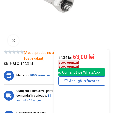
Mărește imaginea
(Acest produs nu a
63,00
lei
74,34
lei
fost evaluat)
Stoc epuizat
SKU:
ALX-12A014
Stoc epuizat
Comandă pe WhatsApp
Magazin
100% românesc
.
Adaugă la favorite
Cumpără acum și vei primi
comanda în perioada:
11
august
-
13 august
.