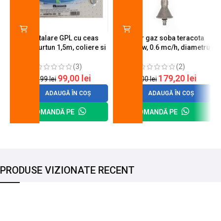
Kit instalare GPL cu ceas
Arzator gaz soba teracota
butelie, furtun 1,5m, coliere si
A600, 6 kw, 0.6 mc/h, diametru
cheie de strangere
90 mm
(3)
(2)
99,00
lei
179,20
lei
120,99
lei
200,00
lei
ADAUGĂ ÎN COȘ
ADAUGĂ ÎN COȘ
COMANDĂ PE
COMANDĂ PE
PRODUSE VIZIONATE RECENT