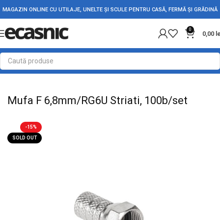
MAGAZIN ONLINE CU UTILAJE, UNELTE ȘI SCULE PENTRU CASĂ, FERMĂ ȘI GRĂDINĂ
0
0,00
l
Prima pagină
Electrice
Adaptori Conectori & Mufe
Mufa F 6,8mm/RG6U Striati, 100b/set
-15%
SOLD OUT