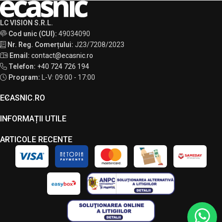
LC VISION S.R.L.
Cod unic (CUI):
49034090
Nr. Reg. Comerțului:
J23/7208/2023
Email:
contact@ecasnic.ro
Telefon:
+40 724 726 194
Program:
L-V: 09:00 - 17:00
ECASNIC.RO
INFORMAȚII UTILE
ARTICOLE RECENTE