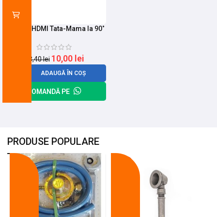
Adaptor HDMI Tata-Mama la 90˚
10,00
lei
13,40
lei
ADAUGĂ ÎN COȘ
COMANDĂ PE
PRODUSE POPULARE
-18%
-10%