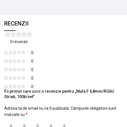
RECENZII
0 recenzii
0
0
0
0
0
Fii primul care scrii o recenzie pentru „Mufa F 6,8mm/RG6U
Striati, 100b/set”
Adresa ta de email nu va fi publicată.
Câmpurile obligatorii sunt
*
marcate cu