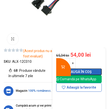
Mărește imaginea
(Acest produs nu a
54,00
lei
65,34
lei
fost evaluat)
SKU:
ALX-12C010
68
Produse vândute
ADAUGĂ ÎN COȘ
în ultimele 7 zile
Comandă pe WhatsApp
Adaugă la favorite
Magazin
100% românesc
.
Cumpără acum și vei primi