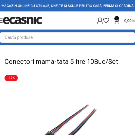
MAGAZIN ONLINE CU UTILAJE, UNELTE ȘI SCULE PENTRU CASĂ, FERMĂ ȘI GRĂDINĂ
0
0,00
l
Prima pagină
Electrice
Adaptori Conectori & Mufe
Conectori mama-tata 5 fire 10Buc/Set
-17%