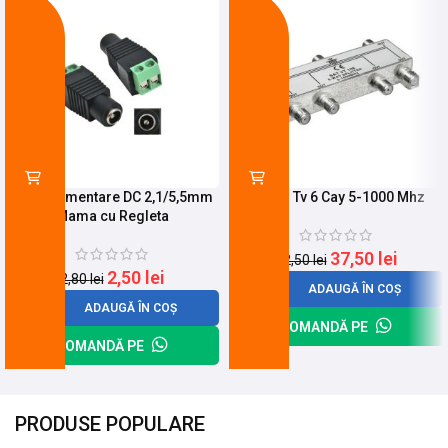
-11%
-29%
Mufa Alimentare DC 2,1/5,5mm
Spliter Tv 6 Cay 5-1000 Mhz
Mama cu Regleta
37,50
lei
52,50
lei
2,50
lei
2,80
lei
ADAUGĂ ÎN COȘ
ADAUGĂ ÎN COȘ
COMANDĂ PE
COMANDĂ PE
PRODUSE POPULARE