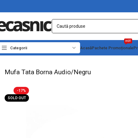
HOT
Categorii
Acasă
Pachete Promoționale
Pr
Prima pagină
Electrice
Adaptori Conectori & Mufe
Mufa Tata Borna Audio/Neg
Mufa Tata Borna Audio/Negru
-17%
SOLD OUT