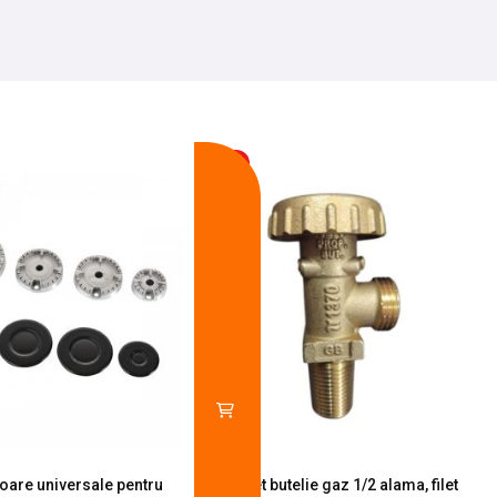
-13%
toare universale pentru
Robinet butelie gaz 1/2 alama, filet
S