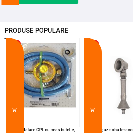
PRODUSE POPULARE
-18%
-10%
Kit instalare GPL cu ceas butelie,
Arzator gaz soba teracot