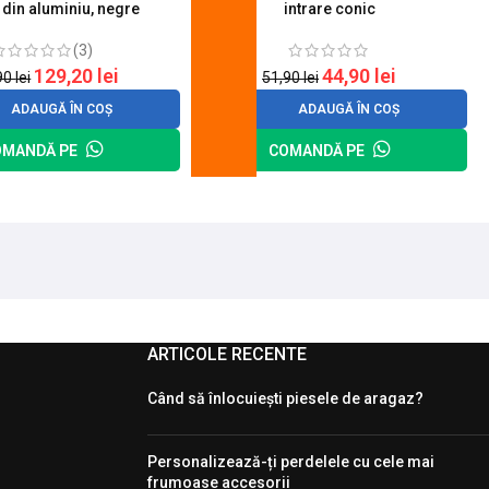
 din aluminiu, negre
intrare conic
(3)
129,20
lei
44,90
lei
90
lei
51,90
lei
ADAUGĂ ÎN COȘ
ADAUGĂ ÎN COȘ
OMANDĂ PE
COMANDĂ PE
ARTICOLE RECENTE
Când să înlocuiești piesele de aragaz?
Personalizează-ți perdelele cu cele mai
frumoase accesorii