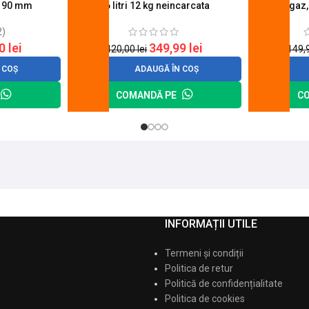
u 90 mm
26 litri 12 kg neincarcata
aragaz,
2)
20
lei
349,99
lei
420,00
lei
149,
 COȘ
ADAUGĂ ÎN COȘ
COMANDĂ PE
C
INFORMAȚII UTILE
Termeni și condiții
Politica de retur
Politică de confidențialitate
Politica de cookies