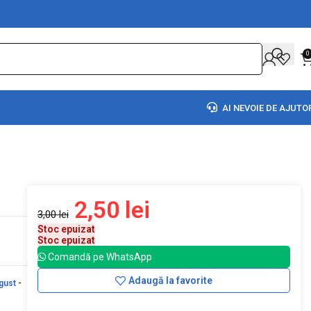
0
AI NEVOIE DE AJUTO
2,50
lei
3,00
lei
Stoc epuizat
Stoc epuizat
Comandă pe WhatsApp
Adaugă la favorite
gust
-