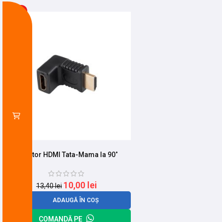
-25%
Adaptor HDMI Tata-Mama la 90˚
10,00
lei
13,40
lei
ADAUGĂ ÎN COȘ
COMANDĂ PE