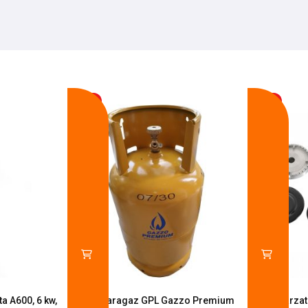
-17%
-14%
a A600, 6 kw,
Butelie aragaz GPL Gazzo Premium
Set 4 arza