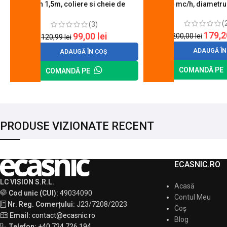
furtun 1,5m, coliere si cheie de
0.6 mc/h, diametr
strangere
(
(3)
179,
99,00
lei
200,00
lei
120,99
lei
ADAUGĂ ÎN
ADAUGĂ ÎN COȘ
COMANDĂ PE
COMANDĂ PE
PRODUSE VIZIONATE RECENT
ECASNIC.RO
LC VISION S.R.L.
Acasă
Cod unic (CUI):
49034090
Contul Meu
Nr. Reg. Comerțului:
J23/7208/2023
Coș
Email:
contact@ecasnic.ro
Blog
Telefon:
+40 724 726 194