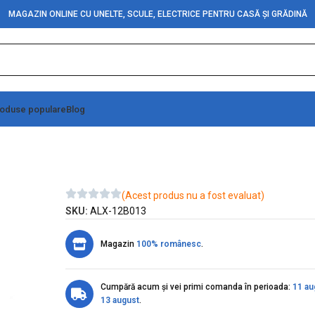
MAGAZIN ONLINE CU UNELTE, SCULE, ELECTRICE PENTRU CASĂ ȘI GRĂDINĂ
oduse populare
Blog
ru
(Acest produs nu a fost evaluat)
SKU:
ALX-12B013
Magazin
100% românesc
.
Cumpără acum și vei primi comanda în perioada:
11 au
13 august
.