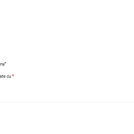
gru”
*
cate cu