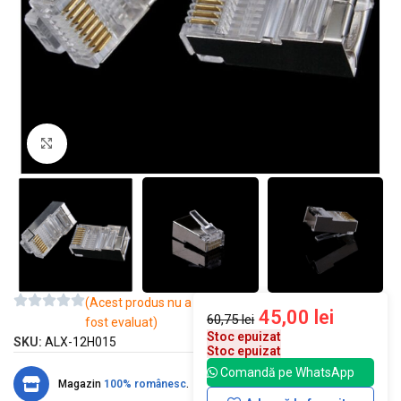
Mărește imaginea
(Acest produs nu a
45,00
lei
60,75
lei
fost evaluat)
Stoc epuizat
SKU:
ALX-12H015
Stoc epuizat
Comandă pe WhatsApp
Magazin
100% românesc
.