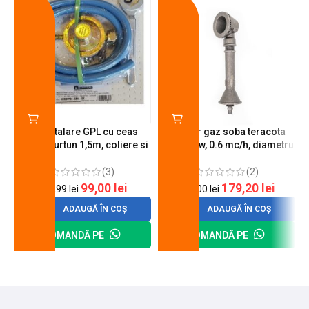
Kit instalare GPL cu ceas
Arzator gaz soba teracota
butelie, furtun 1,5m, coliere si
A600, 6 kw, 0.6 mc/h, diametru
cheie de strangere
90 mm
(3)
(2)
99,00
lei
179,20
lei
120,99
lei
200,00
lei
ADAUGĂ ÎN COȘ
ADAUGĂ ÎN COȘ
COMANDĂ PE
COMANDĂ PE