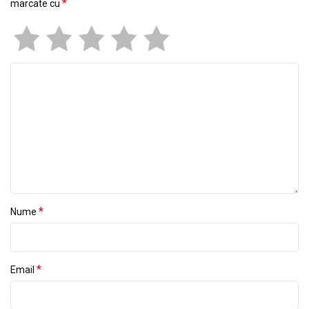
*
marcate cu
*
Nume
*
Email