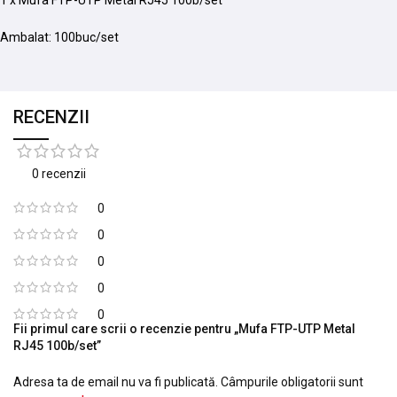
1 x Mufa FTP-UTP Metal RJ45 100b/set
Ambalat: 100buc/set
RECENZII
0 recenzii
0
0
0
0
0
Fii primul care scrii o recenzie pentru „Mufa FTP-UTP Metal
RJ45 100b/set”
Adresa ta de email nu va fi publicată.
Câmpurile obligatorii sunt