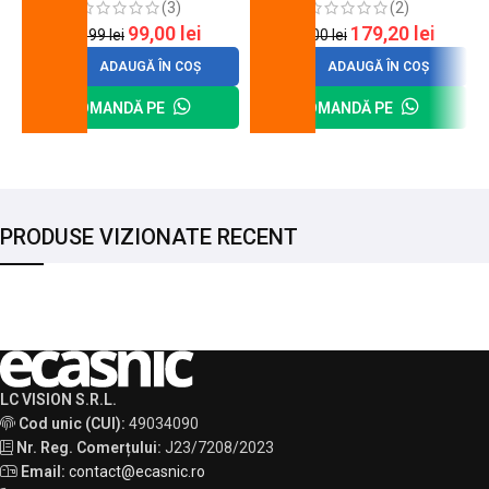
(3)
(2)
99,00
lei
179,20
lei
120,99
lei
200,00
lei
ADAUGĂ ÎN COȘ
ADAUGĂ ÎN COȘ
COMANDĂ PE
COMANDĂ PE
PRODUSE VIZIONATE RECENT
LC VISION S.R.L.
Cod unic (CUI):
49034090
Nr. Reg. Comerțului:
J23/7208/2023
Email:
contact@ecasnic.ro