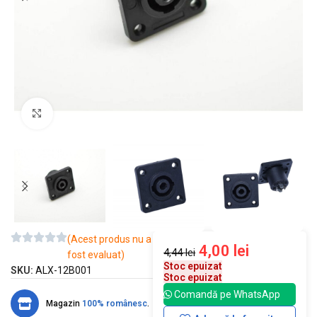
Mărește imaginea
(Acest produs nu a
4,00
lei
4,44
lei
fost evaluat)
Stoc epuizat
SKU:
ALX-12B001
Stoc epuizat
Comandă pe WhatsApp
Magazin
100% românesc
.