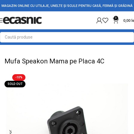
MAGAZIN ONLINE CU UTILAJE, UNELTE ȘI SCULE PENTRU CASĂ, FERMĂ ȘI GRĂDINĂ
0
0,00
l
Prima pagină
Electrice
Adaptori Conectori & Mufe
Mufa Speakon Mama pe Placa 4C
-10%
SOLD OUT