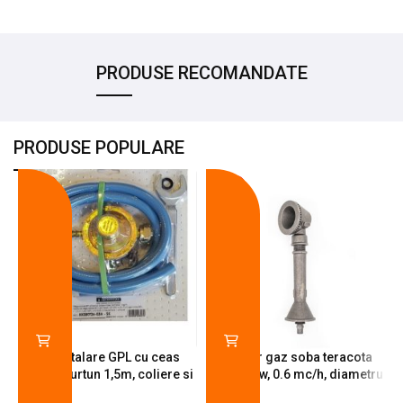
PRODUSE RECOMANDATE
PRODUSE POPULARE
-18%
-10%
Kit instalare GPL cu ceas
Arzator gaz soba teracota
butelie, furtun 1,5m, coliere si
A600, 6 kw, 0.6 mc/h, diametru
cheie de strangere
90 mm