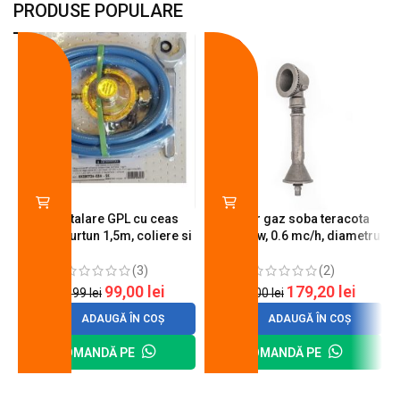
PRODUSE POPULARE
-18%
-10%
Kit instalare GPL cu ceas
Arzator gaz soba teracota
butelie, furtun 1,5m, coliere si
A600, 6 kw, 0.6 mc/h, diametru
cheie de strangere
90 mm
(3)
(2)
99,00
lei
179,20
lei
120,99
lei
200,00
lei
ADAUGĂ ÎN COȘ
ADAUGĂ ÎN COȘ
COMANDĂ PE
COMANDĂ PE