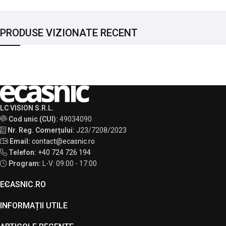
PRODUSE VIZIONATE RECENT
LC VISION S.R.L.
Cod unic (CUI):
49034090
Nr. Reg. Comerțului:
J23/7208/2023
Email:
contact@ecasnic.ro
Telefon:
+40 724 726 194
Program:
L-V: 09:00 - 17:00
ECASNIC.RO
INFORMAȚII UTILE