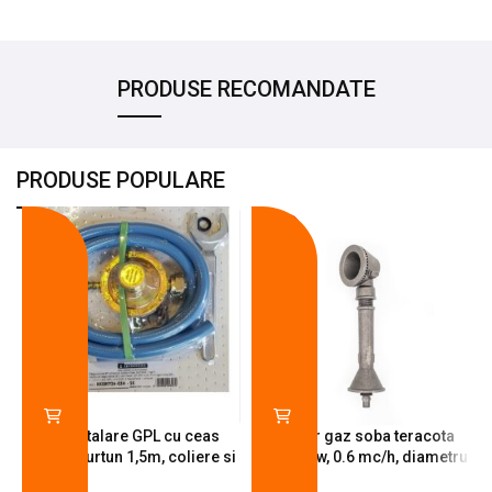
PRODUSE RECOMANDATE
PRODUSE POPULARE
-18%
-10%
Kit instalare GPL cu ceas
Arzator gaz soba teracota
butelie, furtun 1,5m, coliere si
A600, 6 kw, 0.6 mc/h, diametru
cheie de strangere
90 mm