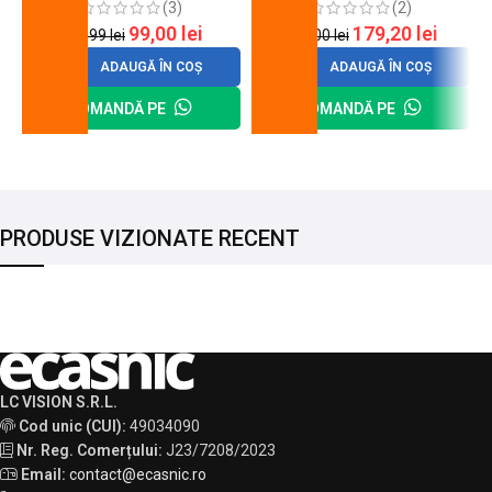
(3)
(2)
99,00
lei
179,20
lei
120,99
lei
200,00
lei
ADAUGĂ ÎN COȘ
ADAUGĂ ÎN COȘ
COMANDĂ PE
COMANDĂ PE
PRODUSE VIZIONATE RECENT
LC VISION S.R.L.
Cod unic (CUI):
49034090
Nr. Reg. Comerțului:
J23/7208/2023
Email:
contact@ecasnic.ro