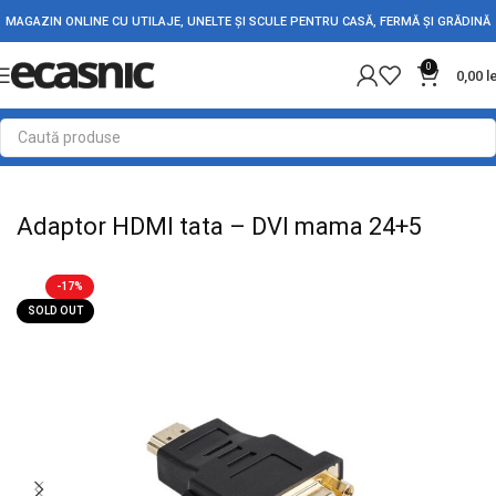
MAGAZIN ONLINE CU UTILAJE, UNELTE ȘI SCULE PENTRU CASĂ, FERMĂ ȘI GRĂDINĂ
0
0,00
l
Prima pagină
Electrice
Adaptori Conectori & Mufe
Adaptor HDMI tata – DVI mama 24+5
-17%
SOLD OUT