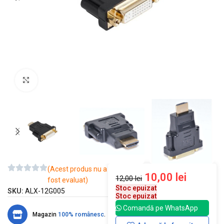
Mărește imaginea
(Acest produs nu a
10,00
lei
12,00
lei
fost evaluat)
Stoc epuizat
SKU:
ALX-12G005
Stoc epuizat
Comandă pe WhatsApp
Magazin
100% românesc
.